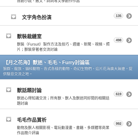
自創小說、散文、詩詞等文學創作作品
135
文字角色扮演
獸裝裁縫室
498
獸裝（Fursuit）製作方法及技巧、週邊、新聞、視頻、照
片；獸裝穿著者交流討論
【月之花海】獸迷、毛毛、Furry討論區
狼群、龍族、貓科動物、各式各樣的動物、奇幻生物們，這片花海廣大無邊，提
供棲息交流之地。
獸話題討論
619
獸迷心得知識交流；所有獸、獸人及獸迷同好間的相關話
題討論
毛毛作品賞析
992
動物及獸人相關影視、電玩動漫畫、書籍、多媒體等商業
作品簡介評論