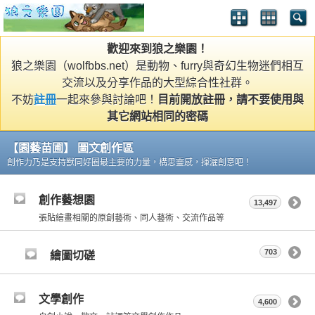
歡迎來到狼之樂園！
狼之樂園（wolfbbs.net）是動物、furry與奇幻生物迷們相互
交流以及分享作品的大型綜合性社群。
不妨
註冊
一起來參與討論吧！
目前開放註冊，請不要使用與
其它網站相同的密碼
【園藝苗圃】 圖文創作區
創作力乃是支持獸同好圈最主要的力量，構思靈感，揮灑創意吧！
創作藝想園
13,497
張貼繪畫相關的原創藝術、同人藝術、交流作品等
703
繪圖切磋
文學創作
4,600