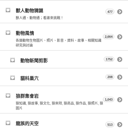
獸人動物猜謎
477
獸人通、動物通；看誰來挑戰！
動物風情
2,664
各類動物生物圖片、照片、影音、資料、故事、相關知識
研究與討論
1752
動物新聞剪影
208
貓科巢穴
狼群集會岩
1,043
狼知識, 狼故事, 狼文化, 狼崇拜, 狼商品, 狼作品, 狼照片, 狼
圖片
龍族的天空
513