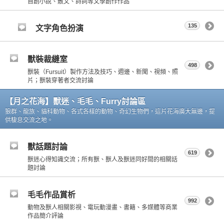
自創小說、散文、詩詞等文學創作作品
135
文字角色扮演
獸裝裁縫室
498
獸裝（Fursuit）製作方法及技巧、週邊、新聞、視頻、照
片；獸裝穿著者交流討論
【月之花海】獸迷、毛毛、Furry討論區
狼群、龍族、貓科動物、各式各樣的動物、奇幻生物們，這片花海廣大無邊，提
供棲息交流之地。
獸話題討論
619
獸迷心得知識交流；所有獸、獸人及獸迷同好間的相關話
題討論
毛毛作品賞析
992
動物及獸人相關影視、電玩動漫畫、書籍、多媒體等商業
作品簡介評論