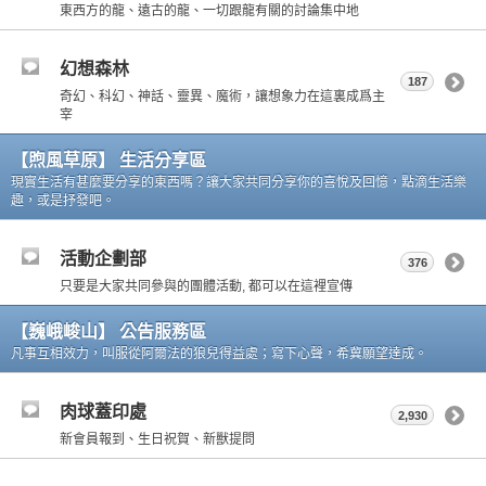
東西方的龍、遠古的龍、一切跟龍有關的討論集中地
幻想森林
187
奇幻、科幻、神話、靈異、魔術，讓想象力在這裏成爲主
宰
【煦風草原】 生活分享區
現實生活有甚麼要分享的東西嗎？讓大家共同分享你的喜悅及回憶，點滴生活樂
趣，或是抒發吧。
活動企劃部
376
只要是大家共同參與的團體活動, 都可以在這裡宣傳
【巍峨峻山】 公告服務區
凡事互相效力，叫服從阿爾法的狼兒得益處；寫下心聲，希冀願望達成。
肉球蓋印處
2,930
新會員報到、生日祝賀、新獸提問