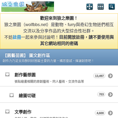
歡迎來到狼之樂園！
狼之樂園（wolfbbs.net）是動物、furry與奇幻生物迷們相互
交流以及分享作品的大型綜合性社群。
不妨
註冊
一起來參與討論吧！
目前開放註冊，請不要使用與
其它網站相同的密碼
【園藝苗圃】 圖文創作區
創作力乃是支持獸同好圈最主要的力量，構思靈感，揮灑創意吧！
創作藝想園
13,497
張貼繪畫相關的原創藝術、同人藝術、交流作品等
703
繪圖切磋
文學創作
4,600