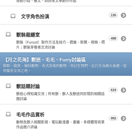
自創小說、散文、詩詞等文學創作作品
135
文字角色扮演
獸裝裁縫室
498
獸裝（Fursuit）製作方法及技巧、週邊、新聞、視頻、照
片；獸裝穿著者交流討論
【月之花海】獸迷、毛毛、Furry討論區
狼群、龍族、貓科動物、各式各樣的動物、奇幻生物們，這片花海廣大無邊，提
供棲息交流之地。
獸話題討論
619
獸迷心得知識交流；所有獸、獸人及獸迷同好間的相關話
題討論
毛毛作品賞析
992
動物及獸人相關影視、電玩動漫畫、書籍、多媒體等商業
作品簡介評論