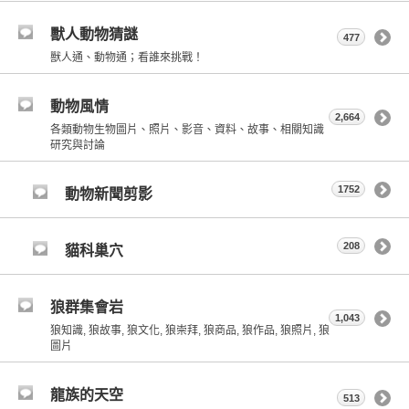
獸人動物猜謎
477
獸人通、動物通；看誰來挑戰！
動物風情
2,664
各類動物生物圖片、照片、影音、資料、故事、相關知識
研究與討論
1752
動物新聞剪影
208
貓科巢穴
狼群集會岩
1,043
狼知識, 狼故事, 狼文化, 狼崇拜, 狼商品, 狼作品, 狼照片, 狼
圖片
龍族的天空
513