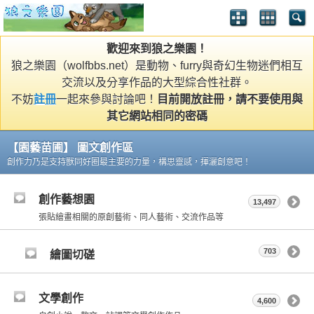
歡迎來到狼之樂園！
狼之樂園（wolfbbs.net）是動物、furry與奇幻生物迷們相互
交流以及分享作品的大型綜合性社群。
不妨
註冊
一起來參與討論吧！
目前開放註冊，請不要使用與
其它網站相同的密碼
【園藝苗圃】 圖文創作區
創作力乃是支持獸同好圈最主要的力量，構思靈感，揮灑創意吧！
創作藝想園
13,497
張貼繪畫相關的原創藝術、同人藝術、交流作品等
703
繪圖切磋
文學創作
4,600