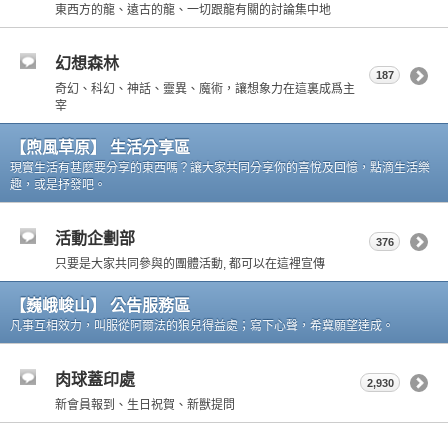
東西方的龍、遠古的龍、一切跟龍有關的討論集中地
幻想森林
187
奇幻、科幻、神話、靈異、魔術，讓想象力在這裏成爲主
宰
【煦風草原】 生活分享區
現實生活有甚麼要分享的東西嗎？讓大家共同分享你的喜悅及回憶，點滴生活樂
趣，或是抒發吧。
活動企劃部
376
只要是大家共同參與的團體活動, 都可以在這裡宣傳
【巍峨峻山】 公告服務區
凡事互相效力，叫服從阿爾法的狼兒得益處；寫下心聲，希冀願望達成。
肉球蓋印處
2,930
新會員報到、生日祝賀、新獸提問