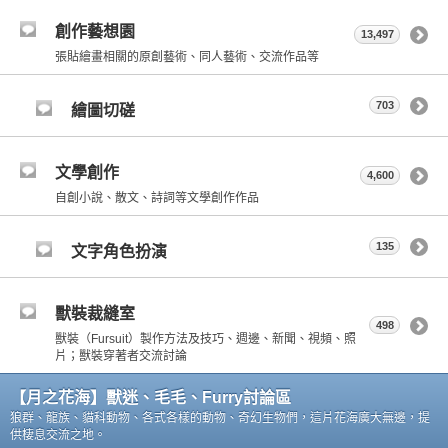
創作藝想園
13,497
張貼繪畫相關的原創藝術、同人藝術、交流作品等
703
繪圖切磋
文學創作
4,600
自創小說、散文、詩詞等文學創作作品
135
文字角色扮演
獸裝裁縫室
498
獸裝（Fursuit）製作方法及技巧、週邊、新聞、視頻、照
片；獸裝穿著者交流討論
【月之花海】獸迷、毛毛、Furry討論區
狼群、龍族、貓科動物、各式各樣的動物、奇幻生物們，這片花海廣大無邊，提
供棲息交流之地。