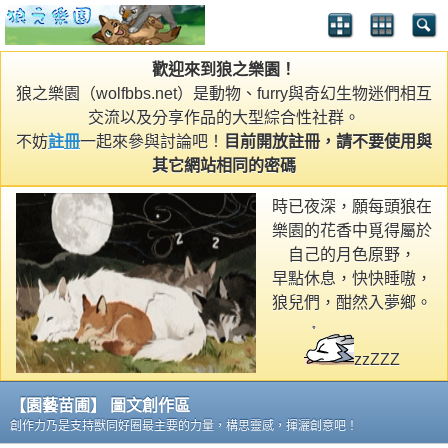
歡迎來到狼之樂園！
狼之樂園（wolfbbs.net）是動物、furry與奇幻生物迷們相互
交流以及分享作品的大型綜合性社群。
不妨
註冊
一起來參與討論吧！
目前開放註冊，請不要使用與
其它網站相同的密碼
時已夜深，願每頭狼在
樂園的花香中覓得屬於
自己的月色原野，
早點休息，快快睡嗷，
狼兒們，酣然入夢鄉。
zzZZZ
【園藝苗圃】 圖文創作區
創作力乃是支持獸同好圈最主要的力量，構思靈感，揮灑創意吧！