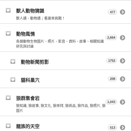
獸人動物猜謎
477
獸人通、動物通；看誰來挑戰！
動物風情
2,664
各類動物生物圖片、照片、影音、資料、故事、相關知識
研究與討論
1752
動物新聞剪影
208
貓科巢穴
狼群集會岩
1,043
狼知識, 狼故事, 狼文化, 狼崇拜, 狼商品, 狼作品, 狼照片, 狼
圖片
龍族的天空
513