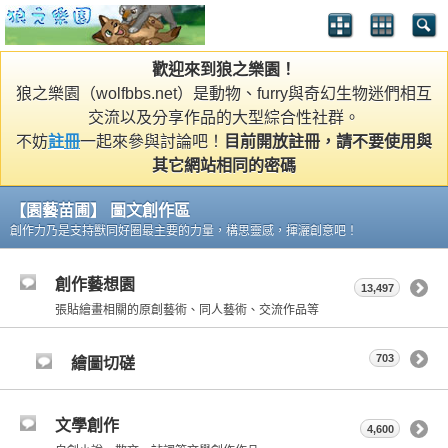
歡迎來到狼之樂園！
狼之樂園（wolfbbs.net）是動物、furry與奇幻生物迷們相互
交流以及分享作品的大型綜合性社群。
不妨
註冊
一起來參與討論吧！
目前開放註冊，請不要使用與
其它網站相同的密碼
【園藝苗圃】 圖文創作區
創作力乃是支持獸同好圈最主要的力量，構思靈感，揮灑創意吧！
創作藝想園
13,497
張貼繪畫相關的原創藝術、同人藝術、交流作品等
703
繪圖切磋
文學創作
4,600