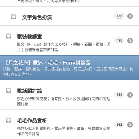
自創小說、散文、詩詞等文學創作作品
135
文字角色扮演
獸裝裁縫室
498
獸裝（Fursuit）製作方法及技巧、週邊、新聞、視頻、照
片；獸裝穿著者交流討論
【月之花海】獸迷、毛毛、Furry討論區
狼群、龍族、貓科動物、各式各樣的動物、奇幻生物們，這片花海廣大無邊，提
供棲息交流之地。
獸話題討論
619
獸迷心得知識交流；所有獸、獸人及獸迷同好間的相關話
題討論
毛毛作品賞析
992
動物及獸人相關影視、電玩動漫畫、書籍、多媒體等商業
作品簡介評論