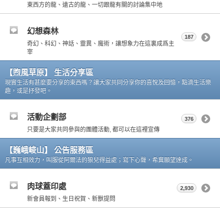
東西方的龍、遠古的龍、一切跟龍有關的討論集中地
幻想森林
187
奇幻、科幻、神話、靈異、魔術，讓想象力在這裏成爲主
宰
【煦風草原】 生活分享區
現實生活有甚麼要分享的東西嗎？讓大家共同分享你的喜悅及回憶，點滴生活樂
趣，或是抒發吧。
活動企劃部
376
只要是大家共同參與的團體活動, 都可以在這裡宣傳
【巍峨峻山】 公告服務區
凡事互相效力，叫服從阿爾法的狼兒得益處；寫下心聲，希冀願望達成。
肉球蓋印處
2,930
新會員報到、生日祝賀、新獸提問