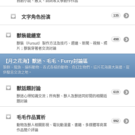
自創小說、散文、詩詞等文學創作作品
135
文字角色扮演
獸裝裁縫室
498
獸裝（Fursuit）製作方法及技巧、週邊、新聞、視頻、照
片；獸裝穿著者交流討論
【月之花海】獸迷、毛毛、Furry討論區
狼群、龍族、貓科動物、各式各樣的動物、奇幻生物們，這片花海廣大無邊，提
供棲息交流之地。
獸話題討論
619
獸迷心得知識交流；所有獸、獸人及獸迷同好間的相關話
題討論
毛毛作品賞析
992
動物及獸人相關影視、電玩動漫畫、書籍、多媒體等商業
作品簡介評論