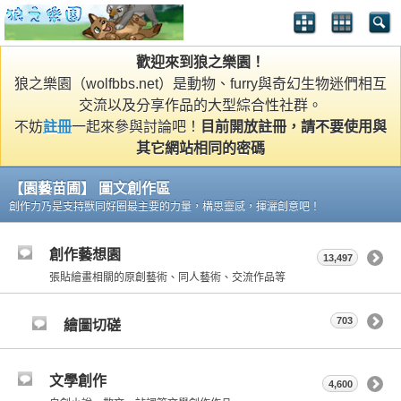
歡迎來到狼之樂園！
狼之樂園（wolfbbs.net）是動物、furry與奇幻生物迷們相互
交流以及分享作品的大型綜合性社群。
不妨
註冊
一起來參與討論吧！
目前開放註冊，請不要使用與
其它網站相同的密碼
【園藝苗圃】 圖文創作區
創作力乃是支持獸同好圈最主要的力量，構思靈感，揮灑創意吧！
創作藝想園
13,497
張貼繪畫相關的原創藝術、同人藝術、交流作品等
703
繪圖切磋
文學創作
4,600