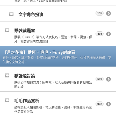
自創小說、散文、詩詞等文學創作作品
135
文字角色扮演
獸裝裁縫室
498
獸裝（Fursuit）製作方法及技巧、週邊、新聞、視頻、照
片；獸裝穿著者交流討論
【月之花海】獸迷、毛毛、Furry討論區
狼群、龍族、貓科動物、各式各樣的動物、奇幻生物們，這片花海廣大無邊，提
供棲息交流之地。
獸話題討論
619
獸迷心得知識交流；所有獸、獸人及獸迷同好間的相關話
題討論
毛毛作品賞析
992
動物及獸人相關影視、電玩動漫畫、書籍、多媒體等商業
作品簡介評論