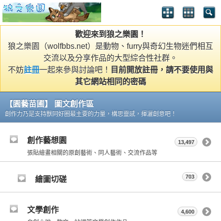
歡迎來到狼之樂園！
狼之樂園（wolfbbs.net）是動物、furry與奇幻生物迷們相互
交流以及分享作品的大型綜合性社群。
不妨
註冊
一起來參與討論吧！
目前開放註冊，請不要使用與
其它網站相同的密碼
【園藝苗圃】 圖文創作區
創作力乃是支持獸同好圈最主要的力量，構思靈感，揮灑創意吧！
創作藝想園
13,497
張貼繪畫相關的原創藝術、同人藝術、交流作品等
703
繪圖切磋
文學創作
4,600