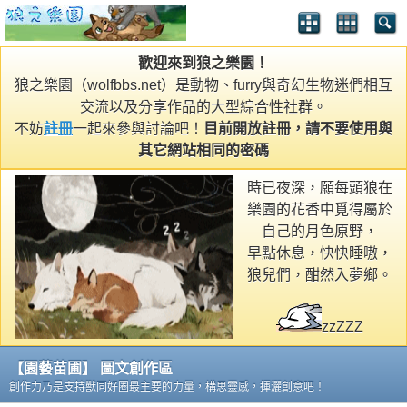
歡迎來到狼之樂園！
狼之樂園（wolfbbs.net）是動物、furry與奇幻生物迷們相互
交流以及分享作品的大型綜合性社群。
不妨
註冊
一起來參與討論吧！
目前開放註冊，請不要使用與
其它網站相同的密碼
時已夜深，願每頭狼在
樂園的花香中覓得屬於
自己的月色原野，
早點休息，快快睡嗷，
狼兒們，酣然入夢鄉。
zzZZZ
【園藝苗圃】 圖文創作區
創作力乃是支持獸同好圈最主要的力量，構思靈感，揮灑創意吧！