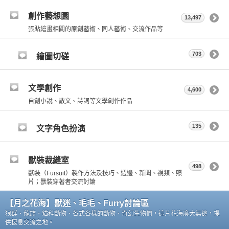
創作藝想園
13,497
張貼繪畫相關的原創藝術、同人藝術、交流作品等
703
繪圖切磋
文學創作
4,600
自創小說、散文、詩詞等文學創作作品
135
文字角色扮演
獸裝裁縫室
498
獸裝（Fursuit）製作方法及技巧、週邊、新聞、視頻、照
片；獸裝穿著者交流討論
【月之花海】獸迷、毛毛、Furry討論區
狼群、龍族、貓科動物、各式各樣的動物、奇幻生物們，這片花海廣大無邊，提
供棲息交流之地。