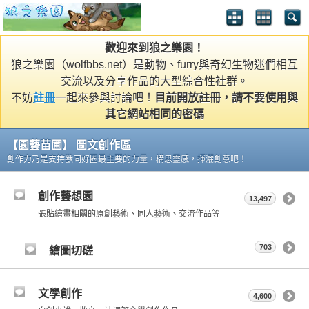
歡迎來到狼之樂園！
狼之樂園（wolfbbs.net）是動物、furry與奇幻生物迷們相互
交流以及分享作品的大型綜合性社群。
不妨
註冊
一起來參與討論吧！
目前開放註冊，請不要使用與
其它網站相同的密碼
【園藝苗圃】 圖文創作區
創作力乃是支持獸同好圈最主要的力量，構思靈感，揮灑創意吧！
創作藝想園
13,497
張貼繪畫相關的原創藝術、同人藝術、交流作品等
703
繪圖切磋
文學創作
4,600