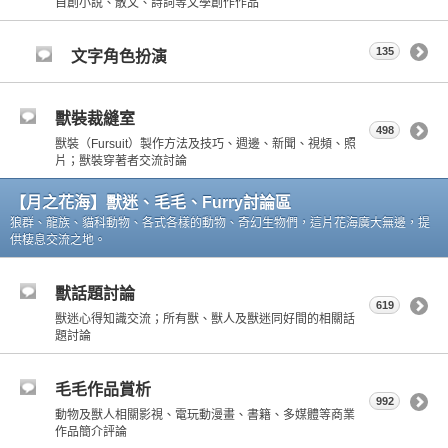
自創小說、散文、詩詞等文學創作作品
135
文字角色扮演
獸裝裁縫室
498
獸裝（Fursuit）製作方法及技巧、週邊、新聞、視頻、照
片；獸裝穿著者交流討論
【月之花海】獸迷、毛毛、Furry討論區
狼群、龍族、貓科動物、各式各樣的動物、奇幻生物們，這片花海廣大無邊，提
供棲息交流之地。
獸話題討論
619
獸迷心得知識交流；所有獸、獸人及獸迷同好間的相關話
題討論
毛毛作品賞析
992
動物及獸人相關影視、電玩動漫畫、書籍、多媒體等商業
作品簡介評論