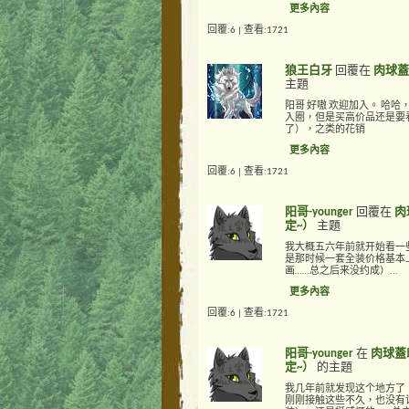
更多內容
回覆:6 | 查看:1721
狼王白牙
回覆在
肉球蓋
主題
阳哥 好嗷 欢迎加入。 哈
入圈，但是买高价品还是要看
了），之类的花销
更多內容
回覆:6 | 查看:1721
阳哥-younger
回覆在
肉
定~）
主題
我大概五六年前就开始看一
是那时候一套全装价格基本上
画……总之后来没约成）...
更多內容
回覆:6 | 查看:1721
阳哥-younger
在
肉球蓋
定~）
的主題
我几年前就发现这个地方了
刚刚接触这些不久，也没有