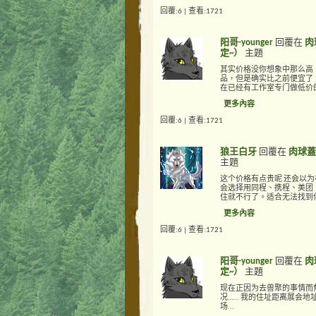
回覆:6 | 查看:1721
阳哥-younger
回覆在
肉
定~）
主題
其实价格没你想象中那么高（全
品，但是确实比之前便宜了：
在已经有工作室专门做低价的兽
更多內容
回覆:6 | 查看:1721
狼王白牙
回覆在
肉球蓋
主題
这个价格有点贵呢 还会以
会选择用同程、携程、美团、
住就不行了。适合无法找到
更多內容
回覆:6 | 查看:1721
阳哥-younger
回覆在
肉
定~）
主題
现在正因为去兽聚的事情而焦虑
况…… 我的住址距离展会地
场...