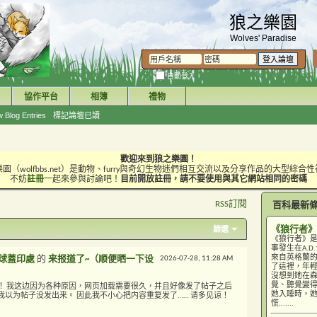
狼之樂園
Wolves' Paradise
自動登入
協作平台
相簿
禮物
 Blog Entries
標記論壇已讀
歡迎來到狼之樂園！
園（wolfbbs.net）是動物、furry與奇幻生物迷們相互交流以及分享作品的大型綜合
不妨
註冊
一起來參與討論吧！
目前開放註冊，請不要使用與其它網站相同的密碼
RSS訂閱
百科最新
《狼行者》
篩選
《狼行者》
事發生在A.
來自英格蘭的
球蓋印處
的
来报道了~（顺便晒一下设
2026-07-28,
11:28 AM
了這裡，年
沒想到她在
覺、聽覺變
！ 我这边因为各种原因，网页加载需要很久，并且好像发了帖子之后
她入睡時，
以为帖子没发出来。 因此我不小心把内容重复发了…… 请多见谅！
慌.......