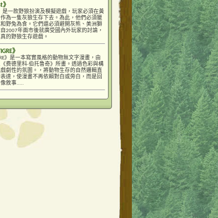
st》
uest》是一款野狼扮演及模擬遊戲，玩家必須在黃
中作為一隻灰狼生存下去。為此，他們必須獵
鹿和野兔為食。它們還必須避開灰熊、美洲獅
自2007年面市後就廣受國內外玩家的討論，
擬真的野狼生存遊戲。
TIGRE》
E TIGRE》是一本寫實風格的動物無文字漫畫，由
《费德里科·伯托鲁奇》所畫。透過色彩與構
度戲劇性的氛圍。，將動物生存的自然邏輯直
術表達，使漫畫不再依賴對白或旁白，而是回
敘事.....