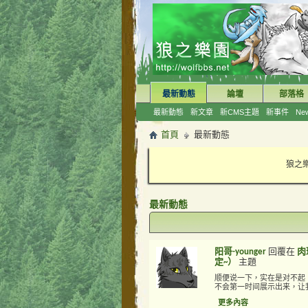
最新動態
論壇
部落格
最新動態
新文章
新CMS主題
新事件
New
首頁
最新動態
狼之樂
最新動態
阳哥-younger
回覆在
肉
定~）
主題
顺便说一下，实在是对不起
不会第一时间展示出来，让我
更多內容