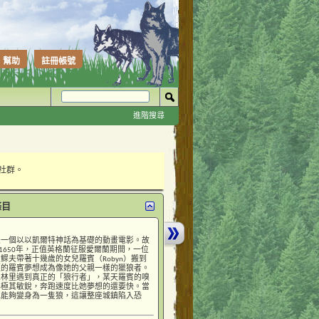
幫助
註冊帳號
進階搜尋
性社群。
條目
是一個以以凱爾特神話為基礎的動畫電影。故
D.1650年，正值英格蘭征服愛爾蘭期間，一位
鰥夫帶著十幾歲的女兒羅賓（Robyn）搬到
輕的羅賓夢想成為像她的父親一樣的獵狼者。
森林里遇到真正的「狼行者」，某天羅賓的嗅
得極其敏銳，奔跑速度比她夢想的還要快。當
她能夠變身為一隻狼，這讓整座城鎮陷入恐