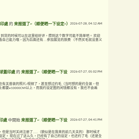
印處
的
来报道了~（顺便晒一下设定~）
2026-07-28,
04:12 AM
哈，到货的时候可以在这里给好评，攒到这个数字可能不简单吧。 欢迎
自己能力哦，因为后面还有....参加展览的旅费 （不然买毛就没意义
球蓋印處
的
来报道了~（顺便晒一下设
2026-07-27,
05:02 PM
些有关兽装的照片/视频了，甚至想过约毛（当时想的是约全装，但
都要¥10000CNY以上，而我约设定图的闲钱都没有，我也不会画
印處
中開始
来报道了~（顺便晒一下设
2026-07-27,
04:41 PM
，但是当时关闭注册了……（貌似是在我来的前几天关的） 那时候才
设定。 现在过了这么久，已经有了自己的设定，也还约了毛（还是全