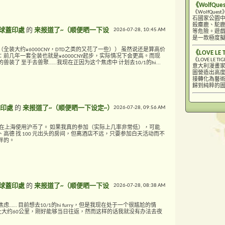
《WolfQue
《WolfQ
石國家公園
殺麋鹿、駝
球蓋印處
的
来报道了~（顺便晒一下设
2026-07-28,
10:45 AM
等危險。遊戲
是一款極度
装大约¥6000CNY，DTD之类的又花了一些）） 虽然说还是算高价
《LOVE LE 
前几年一套全装也就是¥6000CNY起步，实际情况下会更高。而现
《LOVE L
装了 至于去兽聚……我现在正因为这个焦虑中 计划去10/1的hi...
意大利漫畫家
圖營造出高
接轉化為藝
歸到純粹的圖像
印處
的
来报道了~（顺便晒一下设定~）
2026-07-28,
09:56 AM
为在上海使用沪币了。 如果我真的参加（实际上几率非常低），可能
高德 找 100 元出头的房间，但离酒店不远，只要参加白天活动而不
伴的。
球蓋印處
的
来报道了~（顺便晒一下设
2026-07-28,
08:38 AM
…… 目前想去10/1的hi furry，但是我现在处于一个很尴尬的情
址大约60公里，刚好能够当日往返，然而这样的话我就没有办法去夜