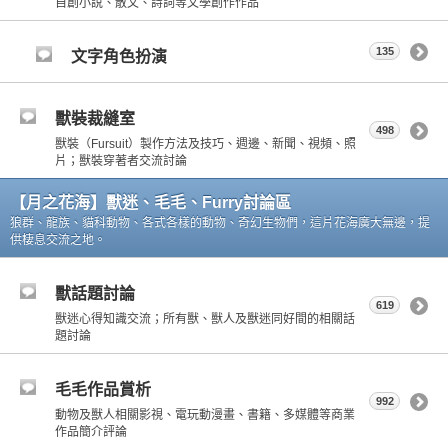
自創小說、散文、詩詞等文學創作作品
135
文字角色扮演
獸裝裁縫室
498
獸裝（Fursuit）製作方法及技巧、週邊、新聞、視頻、照
片；獸裝穿著者交流討論
【月之花海】獸迷、毛毛、Furry討論區
狼群、龍族、貓科動物、各式各樣的動物、奇幻生物們，這片花海廣大無邊，提
供棲息交流之地。
獸話題討論
619
獸迷心得知識交流；所有獸、獸人及獸迷同好間的相關話
題討論
毛毛作品賞析
992
動物及獸人相關影視、電玩動漫畫、書籍、多媒體等商業
作品簡介評論