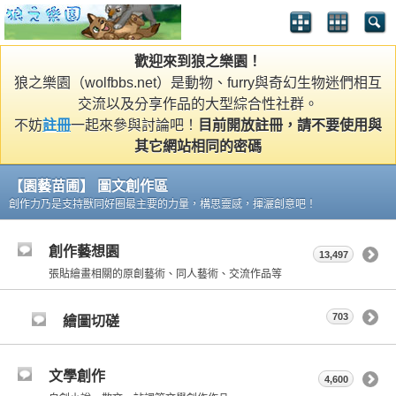
歡迎來到狼之樂園！
狼之樂園（wolfbbs.net）是動物、furry與奇幻生物迷們相互
交流以及分享作品的大型綜合性社群。
不妨
註冊
一起來參與討論吧！
目前開放註冊，請不要使用與
其它網站相同的密碼
【園藝苗圃】 圖文創作區
創作力乃是支持獸同好圈最主要的力量，構思靈感，揮灑創意吧！
創作藝想園
13,497
張貼繪畫相關的原創藝術、同人藝術、交流作品等
703
繪圖切磋
文學創作
4,600