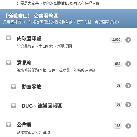
只要是大家共同參與的團體活動, 都可以在這裡宣傳
【巍峨峻山】 公告服務區
凡事互相效力，叫服從阿爾法的狼兒得益處；寫下心聲，希冀願望達成。
肉球蓋印處
2,930
新會員報到、生日祝賀、新獸提問
意見箱
661
論壇系統問題回報, 管理上或功能上的指教及建議
39
勳章發放
62
BUG、建議回報區
公佈欄
168
站規暨重要公告事項