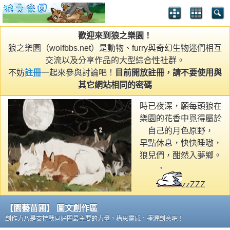
歡迎來到狼之樂園！
狼之樂園（wolfbbs.net）是動物、furry與奇幻生物迷們相互
交流以及分享作品的大型綜合性社群。
不妨
註冊
一起來參與討論吧！
目前開放註冊，請不要使用與
其它網站相同的密碼
時已夜深，願每頭狼在
樂園的花香中覓得屬於
自己的月色原野，
早點休息，快快睡嗷，
狼兒們，酣然入夢鄉。
zzZZZ
【園藝苗圃】 圖文創作區
創作力乃是支持獸同好圈最主要的力量，構思靈感，揮灑創意吧！