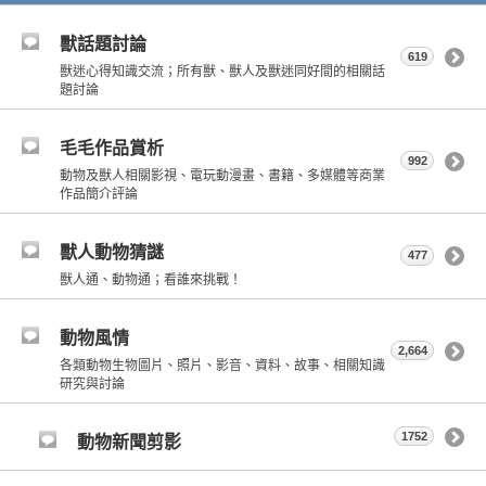
獸話題討論
619
獸迷心得知識交流；所有獸、獸人及獸迷同好間的相關話
題討論
毛毛作品賞析
992
動物及獸人相關影視、電玩動漫畫、書籍、多媒體等商業
作品簡介評論
獸人動物猜謎
477
獸人通、動物通；看誰來挑戰！
動物風情
2,664
各類動物生物圖片、照片、影音、資料、故事、相關知識
研究與討論
1752
動物新聞剪影