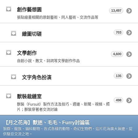
創作藝想園
13,497
張貼繪畫相關的原創藝術、同人藝術、交流作品等
703
繪圖切磋
文學創作
4,600
自創小說、散文、詩詞等文學創作作品
135
文字角色扮演
獸裝裁縫室
498
獸裝（Fursuit）製作方法及技巧、週邊、新聞、視頻、照
片；獸裝穿著者交流討論
【月之花海】獸迷、毛毛、Furry討論區
狼群、龍族、貓科動物、各式各樣的動物、奇幻生物們，這片花海廣大無邊，提
供棲息交流之地。