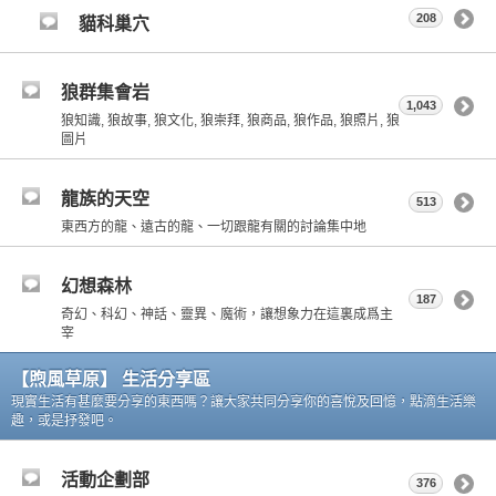
208
貓科巢穴
狼群集會岩
1,043
狼知識, 狼故事, 狼文化, 狼崇拜, 狼商品, 狼作品, 狼照片, 狼
圖片
龍族的天空
513
東西方的龍、遠古的龍、一切跟龍有關的討論集中地
幻想森林
187
奇幻、科幻、神話、靈異、魔術，讓想象力在這裏成爲主
宰
【煦風草原】 生活分享區
現實生活有甚麼要分享的東西嗎？讓大家共同分享你的喜悅及回憶，點滴生活樂
趣，或是抒發吧。
活動企劃部
376