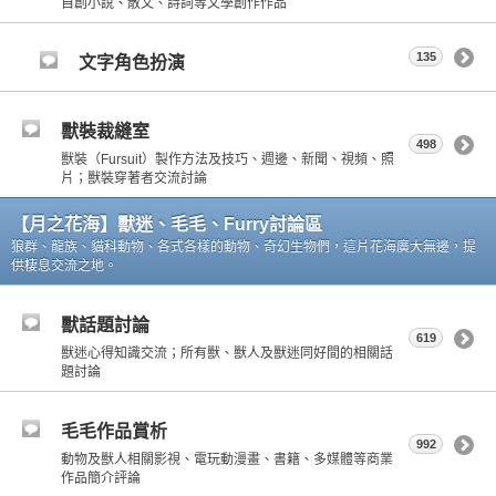
自創小說、散文、詩詞等文學創作作品
135
文字角色扮演
獸裝裁縫室
498
獸裝（Fursuit）製作方法及技巧、週邊、新聞、視頻、照
片；獸裝穿著者交流討論
【月之花海】獸迷、毛毛、Furry討論區
狼群、龍族、貓科動物、各式各樣的動物、奇幻生物們，這片花海廣大無邊，提
供棲息交流之地。
獸話題討論
619
獸迷心得知識交流；所有獸、獸人及獸迷同好間的相關話
題討論
毛毛作品賞析
992
動物及獸人相關影視、電玩動漫畫、書籍、多媒體等商業
作品簡介評論