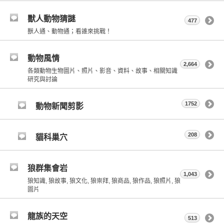
獸人動物猜謎
477
獸人通、動物通；看誰來挑戰！
動物風情
2,664
各類動物生物圖片、照片、影音、資料、故事、相關知識
研究與討論
1752
動物新聞剪影
208
貓科巢穴
狼群集會岩
1,043
狼知識, 狼故事, 狼文化, 狼崇拜, 狼商品, 狼作品, 狼照片, 狼
圖片
龍族的天空
513