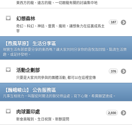
東西方的龍、遠古的龍、一切跟龍有關的討論集中地
幻想森林
187
奇幻、科幻、神話、靈異、魔術，讓想象力在這裏成爲主
宰
【煦風草原】 生活分享區
現實生活有甚麼要分享的東西嗎？讓大家共同分享你的喜悅及回憶，點滴生活樂
趣，或是抒發吧。
活動企劃部
376
只要是大家共同參與的團體活動, 都可以在這裡宣傳
【巍峨峻山】 公告服務區
凡事互相效力，叫服從阿爾法的狼兒得益處；寫下心聲，希冀願望達成。
肉球蓋印處
2,930
新會員報到、生日祝賀、新獸提問