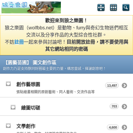
歡迎來到狼之樂園！
狼之樂園（wolfbbs.net）是動物、furry與奇幻生物迷們相互
交流以及分享作品的大型綜合性社群。
不妨
註冊
一起來參與討論吧！
目前開放註冊，請不要使用與
其它網站相同的密碼
【園藝苗圃】 圖文創作區
創作力乃是支持獸同好圈最主要的力量，構思靈感，揮灑創意吧！
創作藝想園
13,497
張貼繪畫相關的原創藝術、同人藝術、交流作品等
703
繪圖切磋
文學創作
4,600