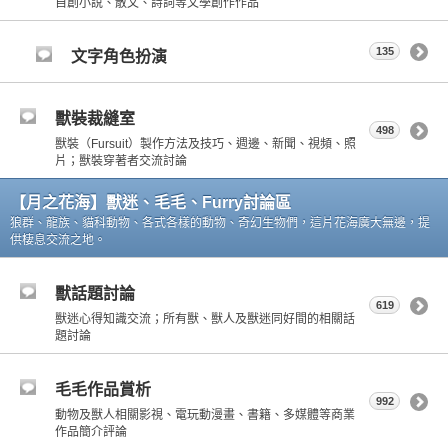
自創小說、散文、詩詞等文學創作作品
135
文字角色扮演
獸裝裁縫室
498
獸裝（Fursuit）製作方法及技巧、週邊、新聞、視頻、照
片；獸裝穿著者交流討論
【月之花海】獸迷、毛毛、Furry討論區
狼群、龍族、貓科動物、各式各樣的動物、奇幻生物們，這片花海廣大無邊，提
供棲息交流之地。
獸話題討論
619
獸迷心得知識交流；所有獸、獸人及獸迷同好間的相關話
題討論
毛毛作品賞析
992
動物及獸人相關影視、電玩動漫畫、書籍、多媒體等商業
作品簡介評論