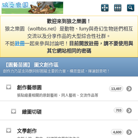
歡迎來到狼之樂園！
狼之樂園（wolfbbs.net）是動物、furry與奇幻生物迷們相互
交流以及分享作品的大型綜合性社群。
不妨
註冊
一起來參與討論吧！
目前開放註冊，請不要使用與
其它網站相同的密碼
【園藝苗圃】 圖文創作區
創作力乃是支持獸同好圈最主要的力量，構思靈感，揮灑創意吧！
創作藝想園
13,497
張貼繪畫相關的原創藝術、同人藝術、交流作品等
703
繪圖切磋
文學創作
4,600