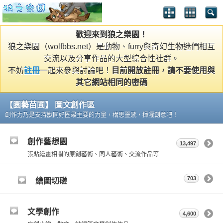
歡迎來到狼之樂園！
狼之樂園（wolfbbs.net）是動物、furry與奇幻生物迷們相互
交流以及分享作品的大型綜合性社群。
不妨
註冊
一起來參與討論吧！
目前開放註冊，請不要使用與
其它網站相同的密碼
【園藝苗圃】 圖文創作區
創作力乃是支持獸同好圈最主要的力量，構思靈感，揮灑創意吧！
創作藝想園
13,497
張貼繪畫相關的原創藝術、同人藝術、交流作品等
703
繪圖切磋
文學創作
4,600