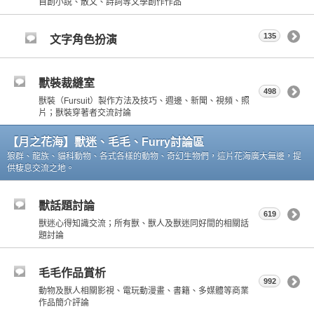
自創小說、散文、詩詞等文學創作作品
135
文字角色扮演
獸裝裁縫室
498
獸裝（Fursuit）製作方法及技巧、週邊、新聞、視頻、照
片；獸裝穿著者交流討論
【月之花海】獸迷、毛毛、Furry討論區
狼群、龍族、貓科動物、各式各樣的動物、奇幻生物們，這片花海廣大無邊，提
供棲息交流之地。
獸話題討論
619
獸迷心得知識交流；所有獸、獸人及獸迷同好間的相關話
題討論
毛毛作品賞析
992
動物及獸人相關影視、電玩動漫畫、書籍、多媒體等商業
作品簡介評論