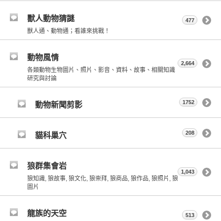
獸人動物猜謎
477
獸人通、動物通；看誰來挑戰！
動物風情
2,664
各類動物生物圖片、照片、影音、資料、故事、相關知識
研究與討論
1752
動物新聞剪影
208
貓科巢穴
狼群集會岩
1,043
狼知識, 狼故事, 狼文化, 狼崇拜, 狼商品, 狼作品, 狼照片, 狼
圖片
龍族的天空
513