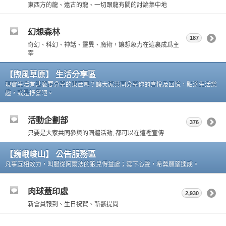
東西方的龍、遠古的龍、一切跟龍有關的討論集中地
幻想森林
187
奇幻、科幻、神話、靈異、魔術，讓想象力在這裏成爲主
宰
【煦風草原】 生活分享區
現實生活有甚麼要分享的東西嗎？讓大家共同分享你的喜悅及回憶，點滴生活樂
趣，或是抒發吧。
活動企劃部
376
只要是大家共同參與的團體活動, 都可以在這裡宣傳
【巍峨峻山】 公告服務區
凡事互相效力，叫服從阿爾法的狼兒得益處；寫下心聲，希冀願望達成。
肉球蓋印處
2,930
新會員報到、生日祝賀、新獸提問