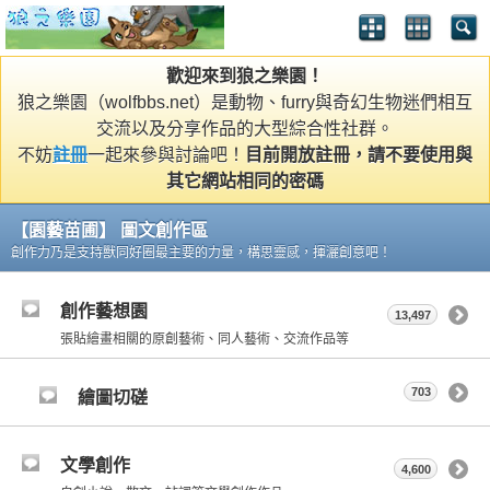
歡迎來到狼之樂園！
狼之樂園（wolfbbs.net）是動物、furry與奇幻生物迷們相互
交流以及分享作品的大型綜合性社群。
不妨
註冊
一起來參與討論吧！
目前開放註冊，請不要使用與
其它網站相同的密碼
【園藝苗圃】 圖文創作區
創作力乃是支持獸同好圈最主要的力量，構思靈感，揮灑創意吧！
創作藝想園
13,497
張貼繪畫相關的原創藝術、同人藝術、交流作品等
703
繪圖切磋
文學創作
4,600