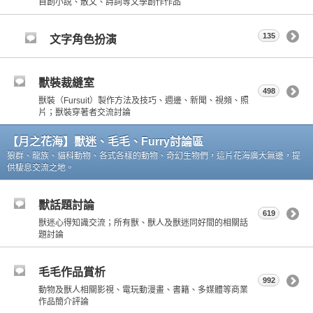
自創小說、散文、詩詞等文學創作作品
135
文字角色扮演
獸裝裁縫室
498
獸裝（Fursuit）製作方法及技巧、週邊、新聞、視頻、照
片；獸裝穿著者交流討論
【月之花海】獸迷、毛毛、Furry討論區
狼群、龍族、貓科動物、各式各樣的動物、奇幻生物們，這片花海廣大無邊，提
供棲息交流之地。
獸話題討論
619
獸迷心得知識交流；所有獸、獸人及獸迷同好間的相關話
題討論
毛毛作品賞析
992
動物及獸人相關影視、電玩動漫畫、書籍、多媒體等商業
作品簡介評論