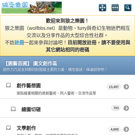
歡迎來到狼之樂園！
狼之樂園（wolfbbs.net）是動物、furry與奇幻生物迷們相互
交流以及分享作品的大型綜合性社群。
不妨
註冊
一起來參與討論吧！
目前開放註冊，請不要使用與
其它網站相同的密碼
【園藝苗圃】 圖文創作區
創作力乃是支持獸同好圈最主要的力量，構思靈感，揮灑創意吧！
創作藝想園
13,497
張貼繪畫相關的原創藝術、同人藝術、交流作品等
703
繪圖切磋
文學創作
4,600