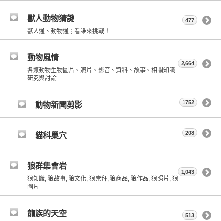
獸人動物猜謎
477
獸人通、動物通；看誰來挑戰！
動物風情
2,664
各類動物生物圖片、照片、影音、資料、故事、相關知識
研究與討論
1752
動物新聞剪影
208
貓科巢穴
狼群集會岩
1,043
狼知識, 狼故事, 狼文化, 狼崇拜, 狼商品, 狼作品, 狼照片, 狼
圖片
龍族的天空
513