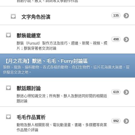
自創小說、散文、詩詞等文學創作作品
135
文字角色扮演
獸裝裁縫室
498
獸裝（Fursuit）製作方法及技巧、週邊、新聞、視頻、照
片；獸裝穿著者交流討論
【月之花海】獸迷、毛毛、Furry討論區
狼群、龍族、貓科動物、各式各樣的動物、奇幻生物們，這片花海廣大無邊，提
供棲息交流之地。
獸話題討論
619
獸迷心得知識交流；所有獸、獸人及獸迷同好間的相關話
題討論
毛毛作品賞析
992
動物及獸人相關影視、電玩動漫畫、書籍、多媒體等商業
作品簡介評論