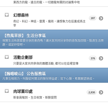
東西方的龍、遠古的龍、一切跟龍有關的討論集中地
幻想森林
187
奇幻、科幻、神話、靈異、魔術，讓想象力在這裏成爲主
宰
【煦風草原】 生活分享區
現實生活有甚麼要分享的東西嗎？讓大家共同分享你的喜悅及回憶，點滴生活樂
趣，或是抒發吧。
活動企劃部
376
只要是大家共同參與的團體活動, 都可以在這裡宣傳
【巍峨峻山】 公告服務區
凡事互相效力，叫服從阿爾法的狼兒得益處；寫下心聲，希冀願望達成。
肉球蓋印處
2,930
新會員報到、生日祝賀、新獸提問