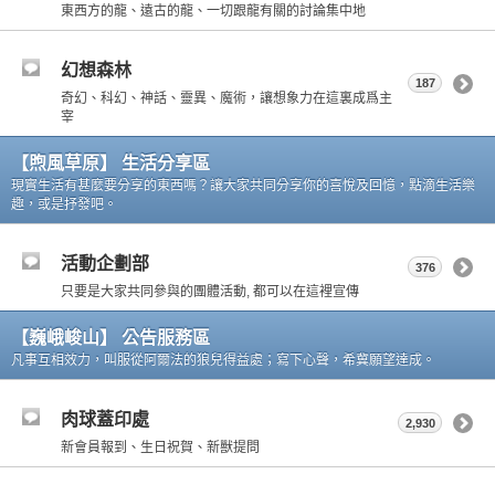
東西方的龍、遠古的龍、一切跟龍有關的討論集中地
幻想森林
187
奇幻、科幻、神話、靈異、魔術，讓想象力在這裏成爲主
宰
【煦風草原】 生活分享區
現實生活有甚麼要分享的東西嗎？讓大家共同分享你的喜悅及回憶，點滴生活樂
趣，或是抒發吧。
活動企劃部
376
只要是大家共同參與的團體活動, 都可以在這裡宣傳
【巍峨峻山】 公告服務區
凡事互相效力，叫服從阿爾法的狼兒得益處；寫下心聲，希冀願望達成。
肉球蓋印處
2,930
新會員報到、生日祝賀、新獸提問