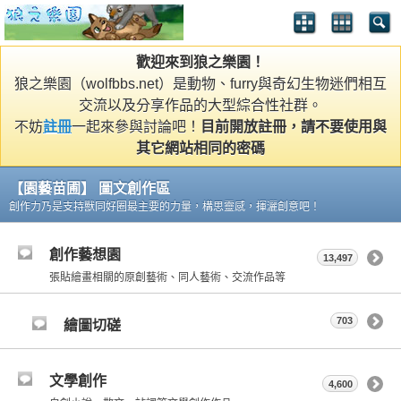
歡迎來到狼之樂園！
狼之樂園（wolfbbs.net）是動物、furry與奇幻生物迷們相互
交流以及分享作品的大型綜合性社群。
不妨
註冊
一起來參與討論吧！
目前開放註冊，請不要使用與
其它網站相同的密碼
【園藝苗圃】 圖文創作區
創作力乃是支持獸同好圈最主要的力量，構思靈感，揮灑創意吧！
創作藝想園
13,497
張貼繪畫相關的原創藝術、同人藝術、交流作品等
703
繪圖切磋
文學創作
4,600