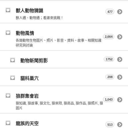
獸人動物猜謎
477
獸人通、動物通；看誰來挑戰！
動物風情
2,664
各類動物生物圖片、照片、影音、資料、故事、相關知識
研究與討論
1752
動物新聞剪影
208
貓科巢穴
狼群集會岩
1,043
狼知識, 狼故事, 狼文化, 狼崇拜, 狼商品, 狼作品, 狼照片, 狼
圖片
龍族的天空
513