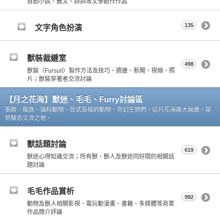
自創小說、散文、詩詞等文學創作作品
135
文字角色扮演
獸裝裁縫室
498
獸裝（Fursuit）製作方法及技巧、週邊、新聞、視頻、照
片；獸裝穿著者交流討論
【月之花海】獸迷、毛毛、Furry討論區
狼群、龍族、貓科動物、各式各樣的動物、奇幻生物們，這片花海廣大無邊，提
供棲息交流之地。
獸話題討論
619
獸迷心得知識交流；所有獸、獸人及獸迷同好間的相關話
題討論
毛毛作品賞析
992
動物及獸人相關影視、電玩動漫畫、書籍、多媒體等商業
作品簡介評論