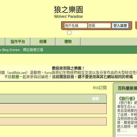
狼之樂園
Wolves' Paradise
自動登入
協作平台
相簿
禮物
 Blog Entries
標記論壇已讀
歡迎來到狼之樂園！
園（wolfbbs.net）是動物、furry與奇幻生物迷們相互交流以及分享作品的大型綜合
不妨
註冊
一起來參與討論吧！
目前開放註冊，請不要使用與其它網站相同的密碼
RSS訂閱
百科最新
《狼行者》
篩選
《狼行者》
事發生在A.
來自英格蘭的
了這裡，年
沒想到她在
覺、聽覺變
她入睡時，
慌.......