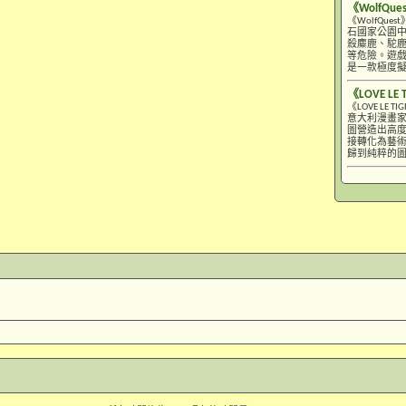
《WolfQue
《WolfQ
石國家公園
殺麋鹿、駝
等危險。遊戲
是一款極度
《LOVE LE 
《LOVE L
意大利漫畫家
圖營造出高
接轉化為藝
歸到純粹的圖像