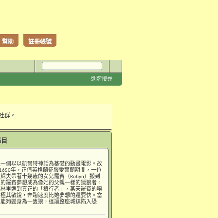
幫助
註冊帳號
進階搜尋
性社群。
條目
是一個以以凱爾特神話為基礎的動畫電影。故
D.1650年，正值英格蘭征服愛爾蘭期間，一位
鰥夫帶著十幾歲的女兒羅賓（Robyn）搬到
輕的羅賓夢想成為像她的父親一樣的獵狼者。
森林里遇到真正的「狼行者」，某天羅賓的嗅
得極其敏銳，奔跑速度比她夢想的還要快。當
她能夠變身為一隻狼，這讓整座城鎮陷入恐