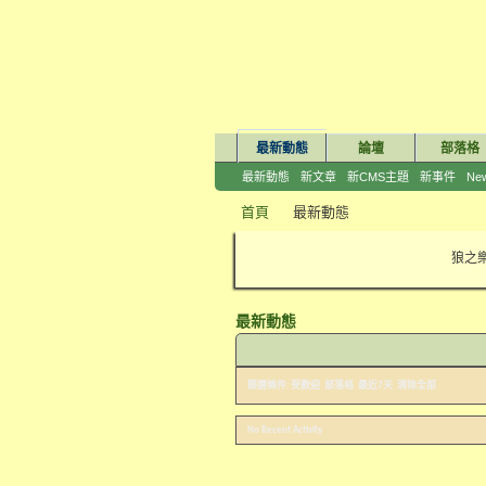
最新動態
論壇
部落格
最新動態
新文章
新CMS主題
新事件
New
首頁
最新動態
狼之樂
最新動態
篩選條件:
受歡迎
部落格
最近7天
清除全部
No Recent Activity