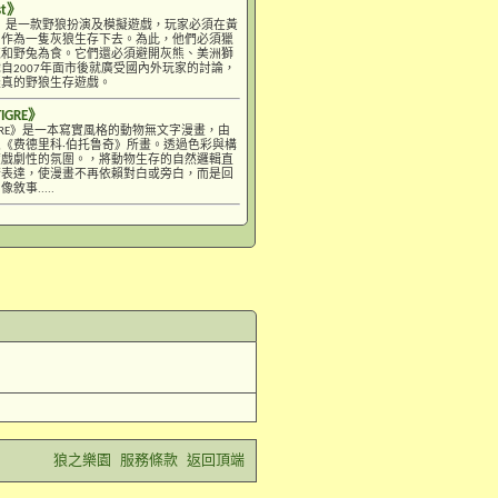
st》
uest》是一款野狼扮演及模擬遊戲，玩家必須在黃
中作為一隻灰狼生存下去。為此，他們必須獵
鹿和野兔為食。它們還必須避開灰熊、美洲獅
自2007年面市後就廣受國內外玩家的討論，
擬真的野狼生存遊戲。
TIGRE》
E TIGRE》是一本寫實風格的動物無文字漫畫，由
《费德里科·伯托鲁奇》所畫。透過色彩與構
度戲劇性的氛圍。，將動物生存的自然邏輯直
術表達，使漫畫不再依賴對白或旁白，而是回
敘事.....
狼之樂園
服務條款
返回頂端