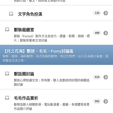
自創小說、散文、詩詞等文學創作作品
135
文字角色扮演
獸裝裁縫室
498
獸裝（Fursuit）製作方法及技巧、週邊、新聞、視頻、照
片；獸裝穿著者交流討論
【月之花海】獸迷、毛毛、Furry討論區
狼群、龍族、貓科動物、各式各樣的動物、奇幻生物們，這片花海廣大無邊，提
供棲息交流之地。
獸話題討論
619
獸迷心得知識交流；所有獸、獸人及獸迷同好間的相關話
題討論
毛毛作品賞析
992
動物及獸人相關影視、電玩動漫畫、書籍、多媒體等商業
作品簡介評論