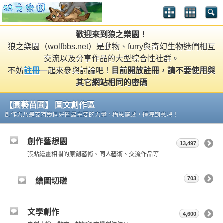
歡迎來到狼之樂園！
狼之樂園（wolfbbs.net）是動物、furry與奇幻生物迷們相互
交流以及分享作品的大型綜合性社群。
不妨
註冊
一起來參與討論吧！
目前開放註冊，請不要使用與
其它網站相同的密碼
【園藝苗圃】 圖文創作區
創作力乃是支持獸同好圈最主要的力量，構思靈感，揮灑創意吧！
創作藝想園
13,497
張貼繪畫相關的原創藝術、同人藝術、交流作品等
703
繪圖切磋
文學創作
4,600