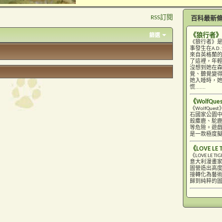
RSS訂閱
百科最新
《狼行者》
篩選
《狼行者》
事發生在A.
來自英格蘭的
了這裡，年
沒想到她在
覺、聽覺變
她入睡時，
慌.......
《WolfQue
《WolfQ
石國家公園
殺麋鹿、駝
等危險。遊戲
是一款極度
《LOVE LE 
《LOVE L
意大利漫畫家
圖營造出高
接轉化為藝
歸到純粹的圖像