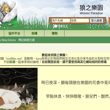
狼之樂園
Wolves' Paradise
自動登入
協作平台
相簿
禮物
 Blog Entries
標記論壇已讀
歡迎來到狼之樂園！
園（wolfbbs.net）是動物、furry與奇幻生物迷們相互交流以及分享作品的大型綜合
不妨
註冊
一起來參與討論吧！
目前開放註冊，請不要使用與其它網站相同的密碼
時已夜深，願每頭狼在樂園的花香中覓
早點休息，快快睡嗷，狼兒們，酣然