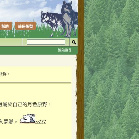
幫助
註冊帳號
進階搜尋
性社群。
得屬於自己的月色原野，
入夢鄉。
zzZZZ