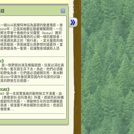
條目
是一個以以凱爾特神話為基礎的動畫電影。故
D.1650年，正值英格蘭征服愛爾蘭期間，一位
鰥夫帶著十幾歲的女兒羅賓（Robyn）搬到
輕的羅賓夢想成為像她的父親一樣的獵狼者。
森林里遇到真正的「狼行者」，某天羅賓的嗅
得極其敏銳，奔跑速度比她夢想的還要快。當
她能夠變身為一隻狼，這讓整座城鎮陷入恐
st》
uest》是一款野狼扮演及模擬遊戲，玩家必須在黃
中作為一隻灰狼生存下去。為此，他們必須獵
鹿和野兔為食。它們還必須避開灰熊、美洲獅
自2007年面市後就廣受國內外玩家的討論，
擬真的野狼生存遊戲。
TIGRE》
E TIGRE》是一本寫實風格的動物無文字漫畫，由
《费德里科·伯托鲁奇》所畫。透過色彩與構
度戲劇性的氛圍。，將動物生存的自然邏輯直
術表達，使漫畫不再依賴對白或旁白，而是回
敘事.....