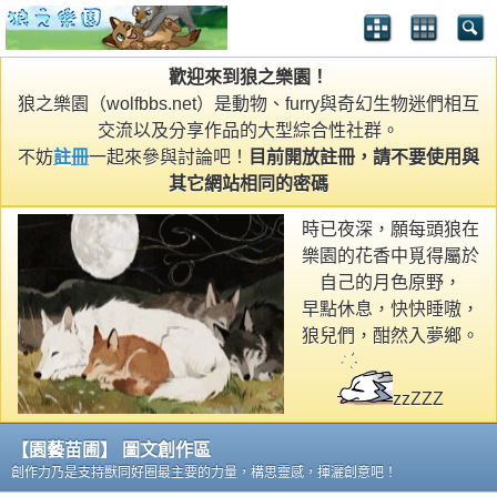
歡迎來到狼之樂園！
狼之樂園（wolfbbs.net）是動物、furry與奇幻生物迷們相互
交流以及分享作品的大型綜合性社群。
不妨
註冊
一起來參與討論吧！
目前開放註冊，請不要使用與
其它網站相同的密碼
時已夜深，願每頭狼在
樂園的花香中覓得屬於
自己的月色原野，
早點休息，快快睡嗷，
狼兒們，酣然入夢鄉。
zzZZZ
【園藝苗圃】 圖文創作區
創作力乃是支持獸同好圈最主要的力量，構思靈感，揮灑創意吧！