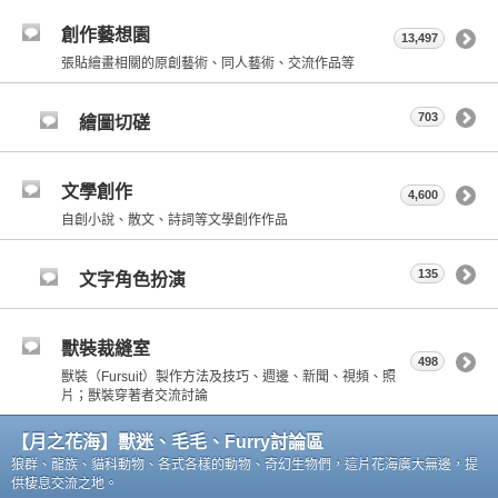
創作藝想園
13,497
張貼繪畫相關的原創藝術、同人藝術、交流作品等
703
繪圖切磋
文學創作
4,600
自創小說、散文、詩詞等文學創作作品
135
文字角色扮演
獸裝裁縫室
498
獸裝（Fursuit）製作方法及技巧、週邊、新聞、視頻、照
片；獸裝穿著者交流討論
【月之花海】獸迷、毛毛、Furry討論區
狼群、龍族、貓科動物、各式各樣的動物、奇幻生物們，這片花海廣大無邊，提
供棲息交流之地。