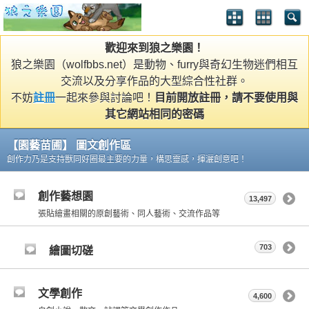
歡迎來到狼之樂園！
狼之樂園（wolfbbs.net）是動物、furry與奇幻生物迷們相互
交流以及分享作品的大型綜合性社群。
不妨
註冊
一起來參與討論吧！
目前開放註冊，請不要使用與
其它網站相同的密碼
【園藝苗圃】 圖文創作區
創作力乃是支持獸同好圈最主要的力量，構思靈感，揮灑創意吧！
創作藝想園
13,497
張貼繪畫相關的原創藝術、同人藝術、交流作品等
703
繪圖切磋
文學創作
4,600