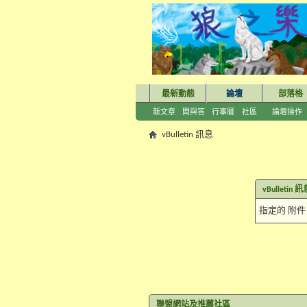
最新動態
論壇
部落格
新文章
問與答
行事曆
社區
論壇操作
vBulletin 訊息
vBulletin 
指定的 附
聯盟網站及推薦社區