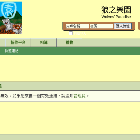
狼之樂園
Wolves' Paradise
自動登入
協作平台
相簿
禮物
快速連結
訊息
件 無效。如果您來自一個有效連結，請通知
管理員
。