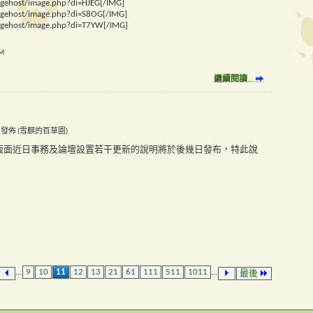
agehost/image.php?di=HJEG[/IMG]
magehost/image.php?di=S8OG[/IMG]
magehost/image.php?di=T7YW[/IMG]
AM
繼續閱讀...
5 AM 發佈 (雪麒的百草園)
版面近日事務及論壇設置若干更新的說明將於後幾日發布，特此說
...
9
10
11
12
13
21
61
111
511
1011
...
最後