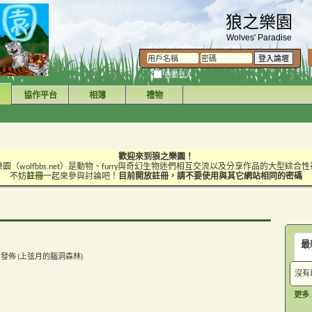
狼之樂園
Wolves' Paradise
自動登入
協作平台
相簿
禮物
歡迎來到狼之樂園！
園（wolfbbs.net）是動物、furry與奇幻生物迷們相互交流以及分享作品的大型綜合
不妨
註冊
一起來參與討論吧！
目前開放註冊，請不要使用與其它網站相同的密碼
最
8 PM 發佈 (上弦月的腦洞森林)
沒有
更多..