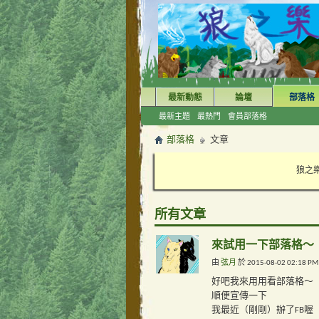
最新動態
論壇
部落格
最新主題
最熱門
會員部落格
部落格
文章
狼之樂
所有文章
來試用一下部落格～
由
弦月
於 2015-08-02 02:1
好吧我來用用看部落格～
順便宣傳一下
我最近（剛剛）辦了FB喔