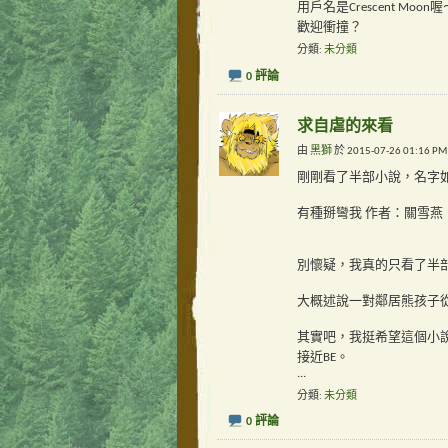
用戶名是Crescent Moon喔
歡迎衝撞？
分類
未分類
0 評論
求自虐的來看
由
黑獅
於 2015-07-26 01:1
剛剛看了半部小說，名字
有種掰彎我 作者：關雪燕
別懷疑，我真的只看了半
大概述說一對鄰居熊孩子從相
其實吧，我挺希望這個小
接近BE。
...
分類
未分類
0 評論