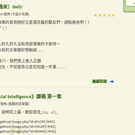
3
來）0w0/
34 PM 發佈 (卡滋の毛窩)
狼樂的首頁剛好又是滿百篇的獸友們，請點進來吧！）
了！）
久好久好久沒有用部落格的卡斯特～
以前的文章都好想刪掉……
(?)，我們馬上進入正題
祝文，不知道各位是否知道一件事……
...
繼續閱讀...
ficial Intelligence》譯稿 第一章
4 AM 發佈 (雪麒的百草園)
明同上篇，歡迎意見_(:з」∠)_
magehost/image.php?di=R5OP[/IMG]
magehost/image.php?di=MGZP[/IMG]
magehost/image.php?di=84MO[/IMG]