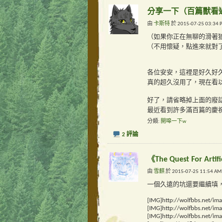
分享一下（百篇獸看過
由
卡斯特
於 2015-07-25 03:
（如果你正在無聊的滑著
（不用懷疑，點進來就對
各位安安，這裡是好久好
真的超久沒用了，現在看
好了，請省略掉上面的廢話
最近看到許多滿百篇的慶
分類
開嗥一下w
2 評論
《The Quest For Arti
由
雪麒
於 2015-07-25 11:5
一個久遠的坑還要繼續填，說
[IMG]http://wolfbbs.net/i
[IMG]http://wolfbbs.net/i
[IMG]http://wolfbbs.net/i