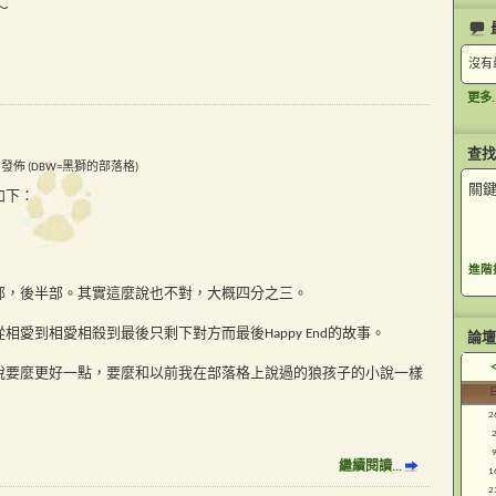
～
沒有
更多..
查找
6 PM 發佈 (DBW=黑獅的部落格)
關鍵
如下：
進階
部，後半部。其實這麼說也不對，大概四分之三。
愛到相愛相殺到最後只剩下對方而最後Happy End的故事。
論壇
說要麼更好一點，要麼和以前我在部落格上說過的狼孩子的小說一樣
2
繼續閱讀...
1
2