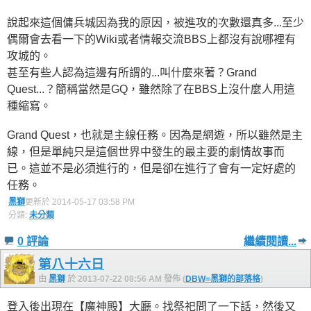
說起來這個傭兵城因為我的原因，被進攻的次數還真多...至少
偶爾會去看一下的Wiki或者情報交流BBS上都沒有說哪裡有
攻城的。
甚至有些人認為這邊有所謂的...叫什麼來著？Grand
Quest...？簡稱當然是GQ，雖然除了在BBS上沒什麼人用這
種縮寫。
Grand Quest，也就是主線任務。因為是網遊，所以雖然是主
線，但是單純只是這個世界中發生的最主要的劇情故事而
已。這並不是必須進行的，但是卻在進行了會有一定好處的
任務。
黑獅
更新於 2014-05-17 03:58 PM
分類:
未分類
0 評論
繼續閱讀...
第八十六日
由
黑獅
於 2013-07-22 08:56 AM 發佈 (
DBW=黑獅的部落格
)
登入後出現在【魔神殿】大廳。找祭祀問了一下話，然後又