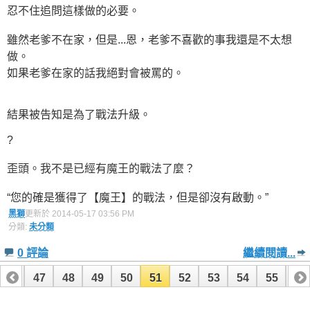
忍不住追問這樣做的必要。
雖然老爹不在家，但是...恩，老爹不喜歡的事我還是不太想
做。
如果老爹在家的話我絕對會被罵的。
結果被告知是為了戰法升級。
?
歪頭。我不是已經有魔王的戰法了麼？
“您的確是獲得了【魔王】的戰法，但是卻沒有啟動。”
黑獅
更新於 2014-05-17 03:56 PM
分類:
未分類
0 評論
繼續閱讀...
46
47
48
49
50
51
52
53
54
55
56
66
67