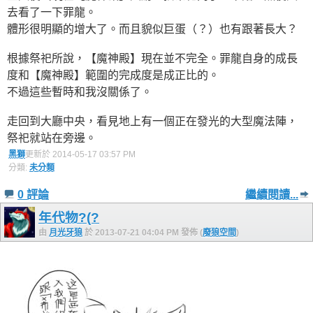
去看了一下罪龍。
體形很明顯的增大了。而且貌似巨蛋（？）也有跟著長大？
根據祭祀所說，【魔神殿】現在並不完全。罪龍自身的成長
度和【魔神殿】範圍的完成度是成正比的。
不過這些暫時和我沒關係了。
走回到大廳中央，看見地上有一個正在發光的大型魔法陣，
祭祀就站在旁邊。
黑獅
更新於 2014-05-17 03:57 PM
分類:
未分類
0 評論
繼續閱讀...
年代物?(?
由
月光牙狼
於 2013-07-21 04:04 PM 發佈 (
廢狼空間
)