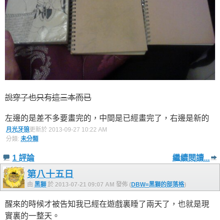
說穿了也只有這三本而已
左邊的是差不多要畫完的，中間是已經畫完了，右邊是新的
月光牙狼
更新於 2013-09-27 10:22 AM
分類:
未分類
1 評論
繼續閱讀...
第八十五日
由
黑獅
於 2013-07-21 09:07 AM 發佈 (
DBW=黑獅的部落格
)
醒來的時候才被告知我已經在遊戲裏睡了兩天了，也就是現
實裏的一整天。