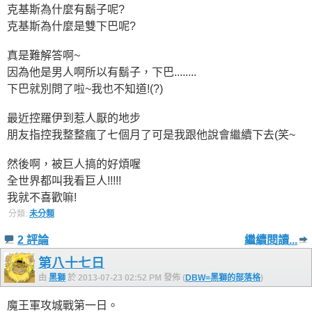
克基斯為什麼有鬍子呢?
克基斯為什麼是雙下巴呢?
真是難解答啊~
因為他是男人啊所以有鬍子，下巴........
下巴就別問了啦~我也不知道!(?)
最近控羅伊到惹人厭的地步
朋友指控我整整瘋了七個月了可是我跟他說會繼續下去(笑~
然後啊，被巨人搞的好煩喔
全世界都叫我看巨人!!!!!
我就不喜歡嘛!
分類:
未分類
2 評論
繼續閱讀...
第八十七日
由
黑獅
於 2013-07-23 02:52 PM 發佈 (
DBW=黑獅的部落格
)
魔王軍攻城戰第一日。