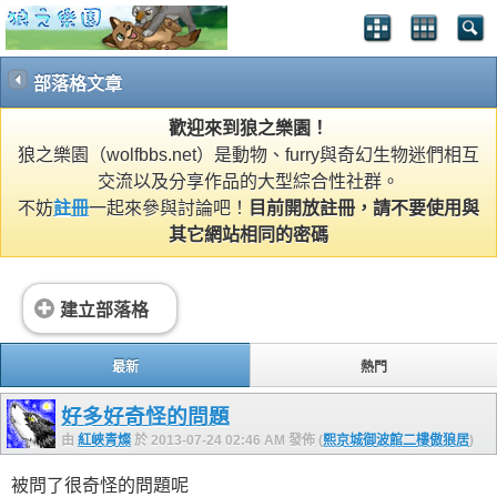
部落格文章
歡迎來到狼之樂園！
狼之樂園（wolfbbs.net）是動物、furry與奇幻生物迷們相互
交流以及分享作品的大型綜合性社群。
不妨
註冊
一起來參與討論吧！
目前開放註冊，請不要使用與
其它網站相同的密碼
建立部落格
最新
熱門
好多好奇怪的問題
由
紅峽青燦
於 2013-07-24 02:46 AM 發佈 (
熙京城御波館二樓傲狼居
)
被問了很奇怪的問題呢