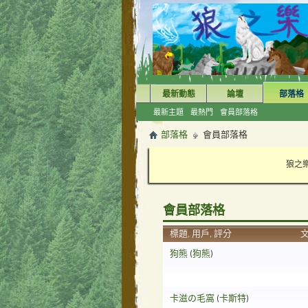
最新動態
論壇
部落格
最新主題
最熱門
會員部落格
部落格
會員部落格
狼之樂
會員部落格
標題, 用戶, 評分
狗熊
(
狗熊
)
卡滋の毛窩
(
卡斯特
)