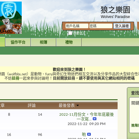
狼之樂園
Wolves' Paradise
自動登入
協作平台
相簿
禮物
歡迎來到狼之樂園！
園（wolfbbs.net）是動物、furry與奇幻生物迷們相互交流以及分享作品的大型綜合
不妨
註冊
一起來參與討論吧！
目前開放註冊，請不要使用與其它網站相同的密碼
查找
關鍵
文章
評論
最後發表
8
14
2022-11月份文，今年年底最後
一次寫...
2022-11-22
09:20 PM
進階
16
96
喲