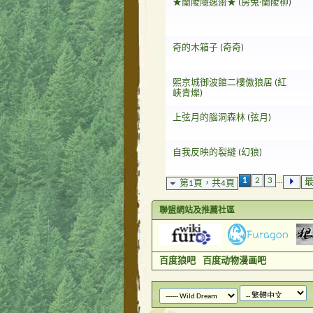
★蘭陵隱逸齋★
(
房兔·蘭陵柳
)
奇的木箱子
(
奇奇
)
熙京城御波館二樓傲狼居
(
紅
峽青燦
)
上弦月的腦洞森林
(
弦月
)
自我反映的裂縫
(
幻狼
)
1
2
3
...
第1頁，共4頁
聯盟網站及推薦社區
百度狼吧
百度动物漫画吧