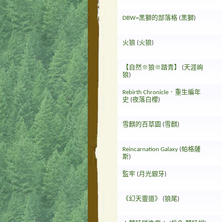
DBW=黑獅的部落格
(
黑獅
)
火狼
(
火狼
)
【自然※狼※踏青】
(
天涯峋
狼
)
Rebirth Chronicle．重生編年
史
(
夜落白櫻
)
雪麒的百草園
(
雪麒
)
Reincarnation Galaxy
(
帕格薩
斯
)
監牢
(
月光銀牙
)
《幻天靈道》
(
狼尾
)