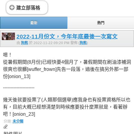
建立部落格
最新
熱門
2022-11月份文，今年年底最後一次寫文
由
狗熊
於 2022-11-22 09:20 PM 發佈 (
狗熊
)
嗯！
從暑假期間(8月份)已經快要4個月了，暑假期間在刷油漆補洞
很爽也很髒[wuffer_frown]先告一段落，過後在搞另外那一部
份[onion_13]
---------------------
幾天後就要投票了(人類那個選舉)應我身也有投票資格所以也
有，目前大概已經想清楚到時候應要投什麼票就是，看著辦
吧！[onion_23]
分類:
未分類