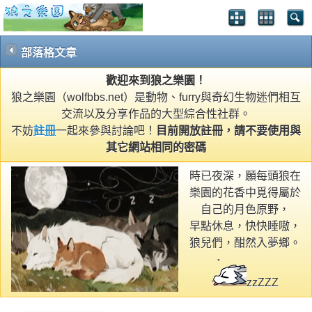
部落格文章
歡迎來到狼之樂園！
狼之樂園（wolfbbs.net）是動物、furry與奇幻生物迷們相互
交流以及分享作品的大型綜合性社群。
不妨
註冊
一起來參與討論吧！
目前開放註冊，請不要使用與
其它網站相同的密碼
時已夜深，願每頭狼在
樂園的花香中覓得屬於
自己的月色原野，
早點休息，快快睡嗷，
狼兒們，酣然入夢鄉。
zzZZZ