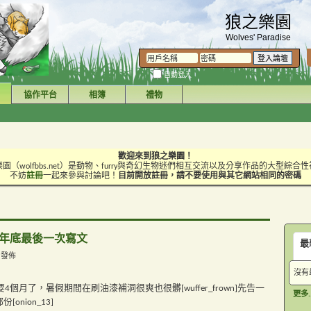
狼之樂園
Wolves' Paradise
自動登入
協作平台
相簿
禮物
歡迎來到狼之樂園！
園（wolfbbs.net）是動物、furry與奇幻生物迷們相互交流以及分享作品的大型綜合
不妨
註冊
一起來參與討論吧！
目前開放註冊，請不要使用與其它網站相同的密碼
今年年底最後一次寫文
最
M 發佈
沒有
4個月了，暑假期間在刷油漆補洞很爽也很髒[wuffer_frown]先告一
更多..
nion_13]