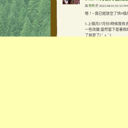
由
狗熊
於 2022-08-01 02:55 P
嗯！~ 我已經放空了快4個
1.上個月(7月份)時候
一些改變;當然當下是暑假
了就是了(╯з╰)
2.現在再粉刷家里的牆
標籤:
動物園，油漆
分類
未分類
附件圖片
210041
0 評論
2022-04月份文_日記
由
狗熊
於 2022-04-26 03:43 A
嗯哼！ 好的，今年202
1.之前還在過年期間時期
來說比較不平穩就是(-_-) zz