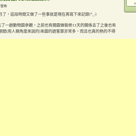
3
M 發佈
月了，這段時間又做了一些事就是現在再寫下來記錄(^_-)
我有去了一趟動物園參觀，之前也有關園做裝修11天的關係去了之後也有
期間(用人類角度來說的)來園的遊客算非常多，而且也真的熱的不得
壁換個顏色，買了個新色的油漆和刷子正在粉刷中，可�
...
21310375_434.jpg
(13.9 KB, 4 瀏覽)
繼續閱讀...
與感想和整理(1)
M 發佈
2年已快要過了1/3左右的時間了，現整理我這段時間的感覺就是
(用人類角度來說)那個時候同一時間也卻是還蠻亂的，跟以往過年期間
z