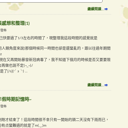
繼續閱讀...
與感想和整理(1)
M 發佈
2年已快要過了1/3左右的時間了，現整理我這段時間的感覺就是
(用人類角度來說)那個時候同一時間也卻是還蠻亂的，跟以往過年期間
z
灣)現在又再開始暴發新冠病毒了，我不知道下個月的時候是否又要要限
做也說不定(¬_¬)ﾉ
了[/s](╯з╰)
...
繼續閱讀...
_年假時期記憶時~
M 發佈
剛剛才結束了！這段時間很不幸只有一開始的頭二天沒有下雨而已，
点蠻難過的就是了m(._.)m