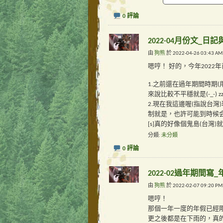
0 評論
2022-04月份文_日記
由
狗熊
於 2022-04-26 03:43 A
嗯哼！ 好的，今年202
1.之前還在過年期間時期
來說比較不平穩就是(-_-) zz
2.現在我這邊喔(指說台
制就是，也許可能到時候会再
[s]真的好像個鬼島(台灣)就是
分類
未分類
0 評論
2022-02過年期間寫
由
狗熊
於 2022-02-07 09:20 P
嗯哼！
那個一年一度的年假已經
更之後都是在下雨的，真的有