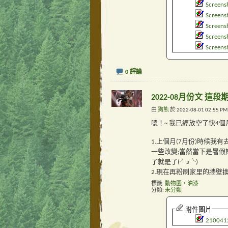
Screens
Screens
Screens
Screens
Screens
0 評論
2022-08月份文 這
由
狗熊
於 2022-08-01 02:55 P
嗯！~ 我已經放空了快4個
1.上個月(7月份)時候
一些改變;當然當下是暑假
了就是了(╯з╰)
2.現在再粉刷家里的牆
標籤:
動物園，油漆
分類
未分類
附件圖片
210041