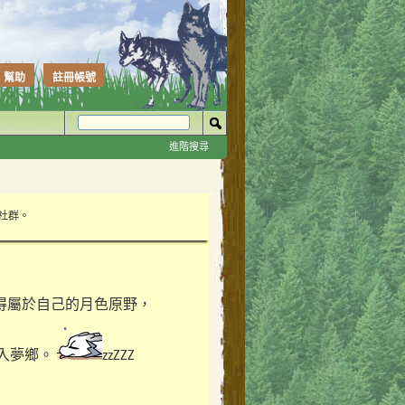
幫助
註冊帳號
進階搜尋
性社群。
得屬於自己的月色原野，
入夢鄉。
zzZZZ