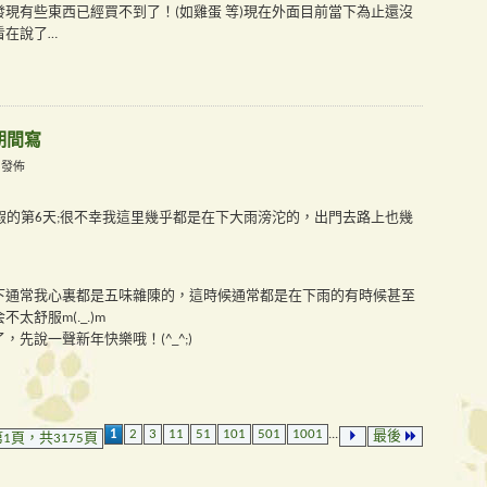
現有些東西已經買不到了！(如雞蛋 等)現在外面目前當下為止還沒
看在說了…
年期間寫
M 發佈
，年假的第6天;很不幸我這里幾乎都是在下大雨滂沱的，出門去路上也幾
下通常我心裏都是五味雜陳的，這時候通常都是在下雨的有時候甚至
舒服m(._.)m
先說一聲新年快樂哦！(^_^;)
1
2
3
11
51
101
501
1001
...
最後
1頁，共3175頁