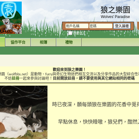
狼之樂園
Wolves' Paradise
自動登入
協作平台
相簿
禮物
歡迎來到狼之樂園！
園（wolfbbs.net）是動物、furry與奇幻生物迷們相互交流以及分享作品的大型綜合
不妨
註冊
一起來參與討論吧！
目前開放註冊，請不要使用與其它網站相同的密碼
時已夜深，願每頭狼在樂園的花香中覓
早點休息，快快睡嗷，狼兒們，酣然