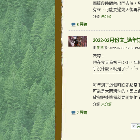
而這段時間內出門去時，發
有來，可能要過幾天後再
分類
未分類
5 評論
2022-02月份文_過
由
狗熊
於 2022-02-03 12:38 P
嗯哼！
現在今天為初三(2/3)
乎沒什麼人就是了(╯з╰)
------------------------
每年到了這個時間節點當
可能是大雨滂沱的，因此会不太
放完假後準備就要開始忙了，
分類
未分類
7 評論
第