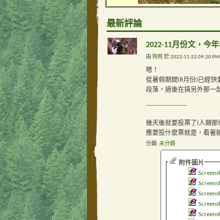
最新評論
2022-11月份文，
由
狗熊
於 2022-11-22 09:20 P
嗯！
從暑假期間(8月份)已經快要
段落，過後在搞另外那一部份[o
---------------------
幾天後就要投票了(人類那
應要投什麼票就是，看著辦吧！[
分類
未分類
附件圖片
Screens
Screens
Screens
Screens
Screens