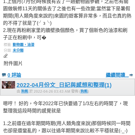
1.上個月(7月份)時候我有去了一趟動物園參觀，之前也有關
園做裝修11天的關係去了之後也有一些改變;當然當下是暑假
期間(用人類角度來說的)來園的遊客算非常多，而且也真的熱
的不得了就是了(╯з╰)
2.現在再粉刷家里的牆壁換個顏色，買了個新色的油漆和刷
子正在粉刷中，可�
標籤:
動物園，油漆
分類:
未分類
附件圖片
0 評論
繼續閱讀...
2022-04月份文_日記與感想和整理(1)
由
狗熊
於 2022-04-26 03:43 AM 發佈 (
狗熊
)
嗯哼！ 好的，今年2022年已快要過了1/3左右的時間了，現
整理我這段時間的感覺就是
1.之前還在過年期間時期(用人類角度來說)那個時候同一時間
也卻是還蠻亂的，跟以往過年期間來說比較不平穩就是(-_-)