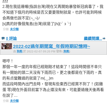
zzz
2.現在我這邊喔(指說台灣)現在又再開始暴發新冠病毒了，我
不知道下個月的時候是否又要要限制就是，也許可能到時候
会再做也說不定(¬_¬)ﾉ
[s]真的好像個鬼島(台灣)就是了[/s](╯з╰)
分類:
未分類
0 評論
繼續閱讀...
2022-02過年期間寫_年假時期記憶時~
由
狗熊
於 2022-02-07 09:20 PM 發佈 (
狗熊
)
嗯哼！
那個一年一度的年假已經剛剛才結束了！這段時間很不幸只
有一開始的頭二天沒有下雨而已，更之後都是在下雨的，真
的有点蠻難過的就是了m(._.)m
而這段時間內出門去時，發現有些東西已經買不到了！(如雞
蛋 等)現在外面目前當下為止還沒有來，可能要過幾天後再看
在說了…
分類:
未分類