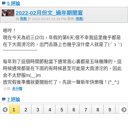
5 評論
2022-02月份文_過年期間寫
由
狗熊
於 2022-02-03 12:38 PM 發佈 (
狗熊
)
嗯哼！
現在今天為初三(2/3)，年假的第6天;很不幸我這里幾乎都是
在下大雨滂沱的，出門去路上也幾乎沒什麼人就是了(╯з╰)
------------------------
每年到了這個時間節點當下通常我心裏都是五味雜陳的，這
時候通常都是在下雨的有時候甚至可能是大雨滂沱的，因此
会不太舒服m(._.)m
放完假後準備就要開始忙了，先說一聲新年快樂哦！(^_^;)
分類:
未分類
7 評論
1
2
3
4
5
6
7
8
9
10
11
12
13
14
15
16
17
18
19
20