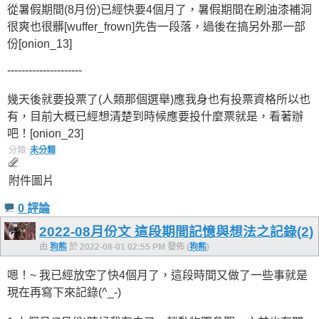
從暑假期間(8月份)已經快要4個月了，暑假期間在刷油漆補洞
很爽也很髒[wuffer_frown]先告一段落，過後在搞另外那一部
份[onion_13]
---------------------
幾天後就要投票了(人類那個選舉)應我身也有投票資格所以也
有，目前大概已經想清楚到時候應要投什麼票就是，看著辦
吧！[onion_23]
分類:
未分類
附件圖片
0 評論
2022-08月份文 這段期間記憶與想法之記錄(2)
由
狗熊
於 2022-08-01 02:55 PM 發佈 (
狗熊
)
嗯！~ 我已經放空了快4個月了，這段時間又做了一些事就是
現在再寫下來記錄(^_-)