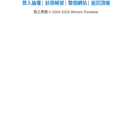
登入論壇
註冊帳號
整個網站
返回頂端
21
22
23
24
25
26
狼之樂園 © 2004-2026 Wolves' Paradise