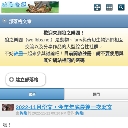
部落格文章
歡迎來到狼之樂園！
狼之樂園（wolfbbs.net）是動物、furry與奇幻生物迷們相互
交流以及分享作品的大型綜合性社群。
不妨
註冊
一起來參與討論吧！
目前開放註冊，請不要使用與
其它網站相同的密碼
建立部落格
最新
熱門
2022-11月份文，今年年底最後一次寫文
由
狗熊
於 2022-11-22 09:20 PM 發佈 (
狗熊
)
嗯！