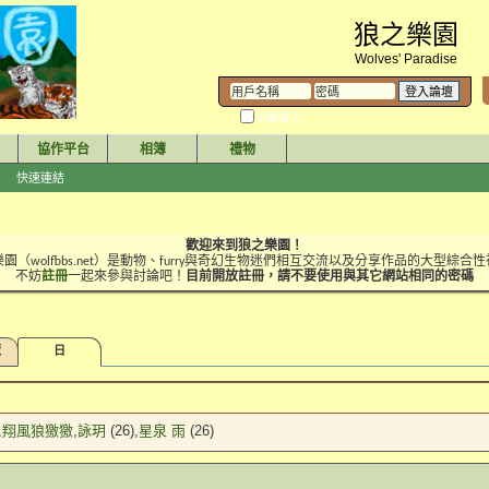
狼之樂園
Wolves' Paradise
自動登入
協作平台
相簿
禮物
快速連結
歡迎來到狼之樂園！
園（wolfbbs.net）是動物、furry與奇幻生物迷們相互交流以及分享作品的大型綜合
不妨
註冊
一起來參與討論吧！
目前開放註冊，請不要使用與其它網站相同的密碼
覽
日
翔風狼獥獥
詠玥
(26)
星泉 雨
(26)