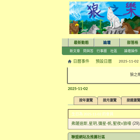
最新動態
論壇
部落格
新文章
問與答
行事曆
社區
論壇操作
日曆事件
預設日曆
2025-11-02
狼之樂
2025-11-02
按年瀏覽
按月瀏覽
按週瀏
生日為 2025-11-02 的會員
弗薩迪斯
星玥
彌星-帆
聖夜x狼嚎
(29)
聯盟網站及推薦社區