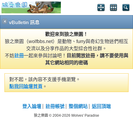
vBulletin 訊息
歡迎來到狼之樂園！
狼之樂園（wolfbbs.net）是動物、furry與奇幻生物迷們相互
交流以及分享作品的大型綜合性社群。
不妨
註冊
一起來參與討論吧！
目前開放註冊，請不要使用與
其它網站相同的密碼
對不起，該內容不支援手機瀏覽。
點我回論壇首頁
。
登入論壇
註冊帳號
整個網站
返回頂端
狼之樂園 © 2004-2026 Wolves' Paradise