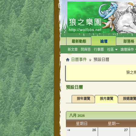
最新動態
論壇
部落格
新文章
問與答
行事曆
社區
論壇操作
日曆事件
預設日曆
狼之樂
預設日曆
按年瀏覽
按月瀏覽
按週瀏
八月 2026
星期日
星期一
→
26
27