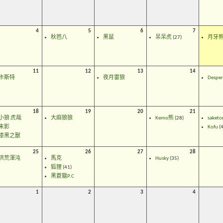
4
5
6
7
秋芭八
黑鼠
呆呆虎
(27)
月牙
11
12
13
14
卡斯特
夜月雷狼
Despe
18
19
20
21
小狼 虎哉
大麻狼狼
Kemo熊
(28)
saketo
末影
Kofu
(4
漆黑之獸
25
26
27
28
洪荒渾沌
馬克
Husky
(35)
狐狸
(41)
黑蒼龍P.C
1
2
3
4