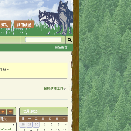
幫助
註冊帳號
進階搜尋
性社群。
日曆選擇工具
七月 2026
←
→
期六
日
一
二
三
四
五
六
28
29
30
1
2
3
4
1
uki52red
5
6
7
8
9
10
11