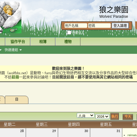
狼之樂園
Wolves' Paradise
自動登入
協作平台
相簿
禮物
快速連結
歡迎來到狼之樂園！
園（wolfbbs.net）是動物、furry與奇幻生物迷們相互交流以及分享作品的大型綜合
不妨
註冊
一起來參與討論吧！
目前開放註冊，請不要使用與其它網站相同的密碼
覽
日
今天
星期二
星期三
星期四
星期五
星
28
29
30
31
reinaz