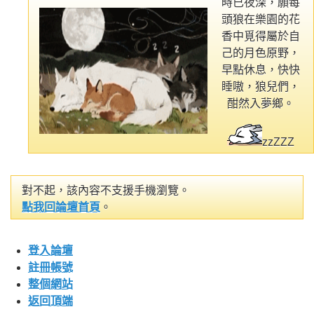
時已夜深，願每
頭狼在樂園的花
香中覓得屬於自
己的月色原野，
早點休息，快快
睡嗷，狼兒們，
酣然入夢鄉。
zzZZZ
對不起，該內容不支援手機瀏覽。
點我回論壇首頁
。
登入論壇
註冊帳號
整個網站
返回頂端