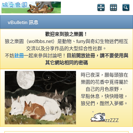
vBulletin 訊息
歡迎來到狼之樂園！
狼之樂園（wolfbbs.net）是動物、furry與奇幻生物迷們相互
交流以及分享作品的大型綜合性社群。
不妨
註冊
一起來參與討論吧！
目前開放註冊，請不要使用與
其它網站相同的密碼
時已夜深，願每頭狼在
樂園的花香中覓得屬於
自己的月色原野，
早點休息，快快睡嗷，
狼兒們，酣然入夢鄉。
zzZZZ