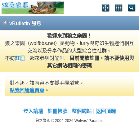
vBulletin 訊息
歡迎來到狼之樂園！
狼之樂園（wolfbbs.net）是動物、furry與奇幻生物迷們相互
交流以及分享作品的大型綜合性社群。
不妨
註冊
一起來參與討論吧！
目前開放註冊，請不要使用與
其它網站相同的密碼
對不起，該內容不支援手機瀏覽。
點我回論壇首頁
。
登入論壇
註冊帳號
整個網站
返回頂端
狼之樂園 © 2004-2026 Wolves' Paradise