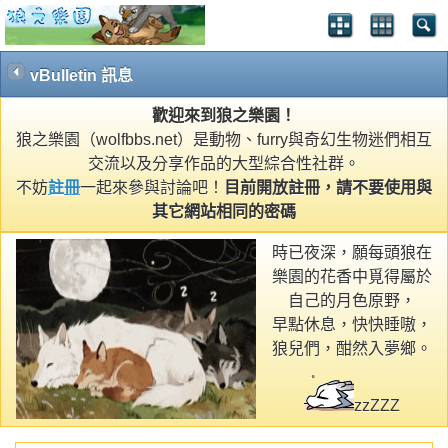
vBulletin 訊息
歡迎來到狼之樂園！
狼之樂園（wolfbbs.net）是動物、furry與奇幻生物迷們相互
交流以及分享作品的大型綜合性社群。
不妨
註冊
一起來參與討論吧！
目前開放註冊，請不要使用與
其它網站相同的密碼
時已夜深，願每頭狼在
樂園的花香中覓得屬於
自己的月色原野，
早點休息，快快睡嗷，
狼兒們，酣然入夢鄉。
zzZZZ