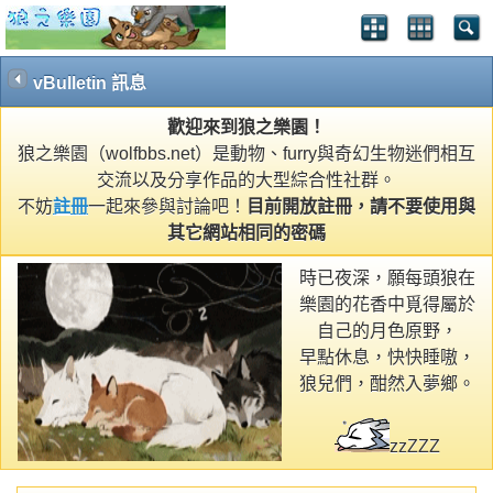
vBulletin 訊息
歡迎來到狼之樂園！
狼之樂園（wolfbbs.net）是動物、furry與奇幻生物迷們相互
交流以及分享作品的大型綜合性社群。
不妨
註冊
一起來參與討論吧！
目前開放註冊，請不要使用與
其它網站相同的密碼
時已夜深，願每頭狼在
樂園的花香中覓得屬於
自己的月色原野，
早點休息，快快睡嗷，
狼兒們，酣然入夢鄉。
zzZZZ