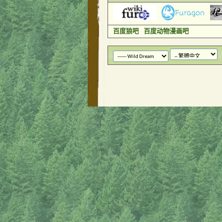
百度狼吧
百度动物漫画吧