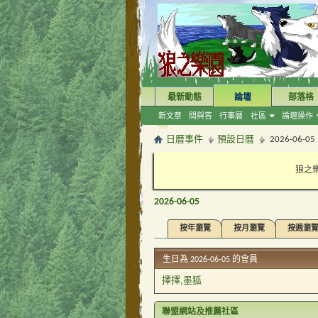
最新動態
論壇
部落格
新文章
問與答
行事曆
社區
論壇操作
日曆事件
預設日曆
2026-06-05
狼之樂
2026-06-05
按年瀏覽
按月瀏覽
按週瀏
生日為 2026-06-05 的會員
擇擇
墨狐
聯盟網站及推薦社區