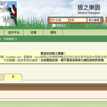
狼之樂園
Wolves' Paradise
自動登入
協作平台
相簿
禮物
快速連結
歡迎來到狼之樂園！
園（wolfbbs.net）是動物、furry與奇幻生物迷們相互交流以及分享作品的大型綜合
不妨
註冊
一起來參與討論吧！
目前開放註冊，請不要使用與其它網站相同的密碼
覽
日