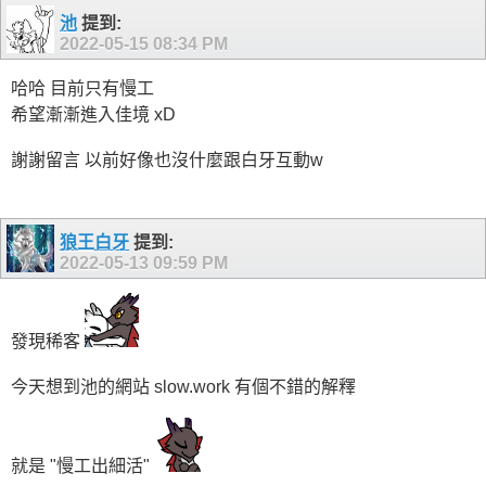
池
提到:
2022-05-15
08:34 PM
哈哈 目前只有慢工
希望漸漸進入佳境 xD
謝謝留言 以前好像也沒什麼跟白牙互動w
狼王白牙
提到:
2022-05-13
09:59 PM
發現稀客
今天想到池的網站 slow.work 有個不錯的解釋
就是 "慢工出細活"