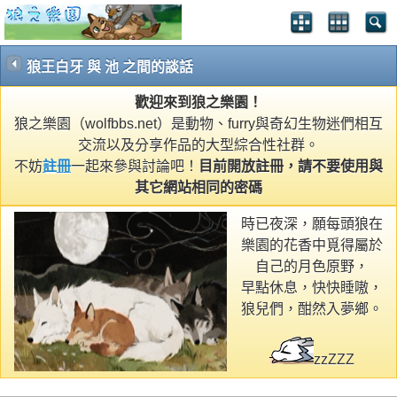
狼王白牙 與 池 之間的談話
歡迎來到狼之樂園！
狼之樂園（wolfbbs.net）是動物、furry與奇幻生物迷們相互
交流以及分享作品的大型綜合性社群。
不妨
註冊
一起來參與討論吧！
目前開放註冊，請不要使用與
其它網站相同的密碼
時已夜深，願每頭狼在
樂園的花香中覓得屬於
自己的月色原野，
早點休息，快快睡嗷，
狼兒們，酣然入夢鄉。
zzZZZ