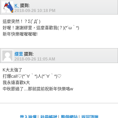
Kˍ
提到:
2018-09-26
10:18 PM
這麼突然！？Σ(ﾟДﾟ)
好喔！謝謝繆里，這麼喜歡我(？)(*´ω｀*)
新年快樂喔喔喔喔!
缪里
提到:
2018-09-26
11:05 AM
K大太強了
打爆call♡(*´∀｀*)人(*´∀｀*)♡
我永遠喜歡k大
中秋節過了…那就提前祝新年快樂咯w
登入論壇
註冊帳號
整個網站
返回頂端