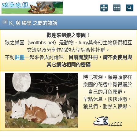
Kˍ 與 缪里 之間的談話
歡迎來到狼之樂園！
狼之樂園（wolfbbs.net）是動物、furry與奇幻生物迷們相互
交流以及分享作品的大型綜合性社群。
不妨
註冊
一起來參與討論吧！
目前開放註冊，請不要使用與
其它網站相同的密碼
時已夜深，願每頭狼在
樂園的花香中覓得屬於
自己的月色原野，
早點休息，快快睡嗷，
狼兒們，酣然入夢鄉。
zzZZZ