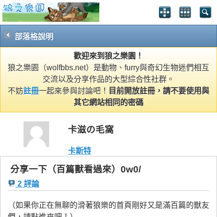
部落格說明
歡迎來到狼之樂園！
狼之樂園（wolfbbs.net）是動物、furry與奇幻生物迷們相互
交流以及分享作品的大型綜合性社群。
不妨
註冊
一起來參與討論吧！
目前開放註冊，請不要使用與
其它網站相同的密碼
卡滋の毛窩
卡斯特
分享一下（百篇獸看過來）0w0/
2 評論
（如果你正在無聊的滑著狼樂的首頁剛好又是滿百篇的獸友
們，請點進來吧！）