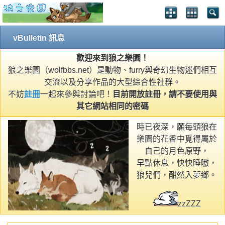
vBulletin 訊息
歡迎來到狼之樂園！
狼之樂園（wolfbbs.net）是動物、furry與奇幻生物迷們相互
交流以及分享作品的大型綜合性社群。
不妨
註冊
一起來參與討論吧！
目前開放註冊，請不要使用與
其它網站相同的密碼
時已夜深，願每頭狼在
樂園的花香中覓得屬於
自己的月色原野，
早點休息，快快睡嗷，
狼兒們，酣然入夢鄉。
zzZZZ