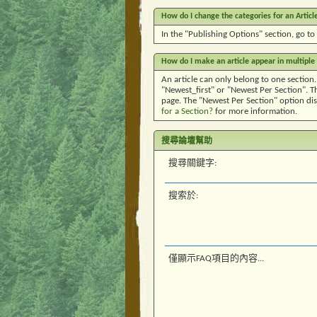
How do I change the categories for an Articl
In the "Publishing Options" section, go to
How do I make an article appear in multiple
An article can only belong to one section.
"Newest_first" or "Newest Per Section". Th
page. The "Newest Per Section" option dis
for a Section?
for more information.
搜尋論壇幫助
搜尋關鍵字:
搜索於:
僅顯示FAQ項目的內容...