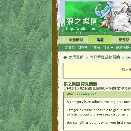
最新動態
論壇
部落格
新文章
問與答
行事曆
社區
論壇操作
論壇幫助
內容管理系統幫助
Org
狼之樂
狼之樂園 常見問題
這裡您可以找到有關此論壇如何操作的問題及答
What is a Category?
A category is an admin level tag. This mea
Categories make it possible to group artic
to filter, group and even search content in
You can either do this when you first create