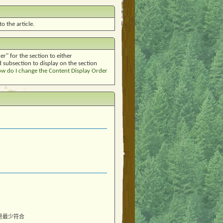
o the article.
r" for the section to either
d subsection to display on the section
w do I change the Content Display Order
是最少符合