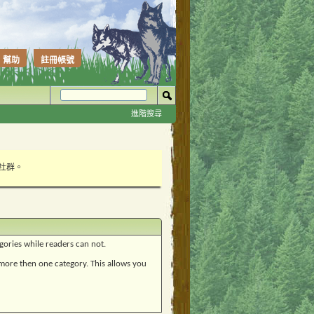
幫助
註冊帳號
進階搜尋
性社群。
egories while readers can not.
o more then one category. This allows you