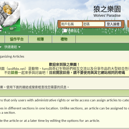
狼之樂園
Wolves' Paradise
自動登入
協作平台
相簿
禮物
快速連結
anizing Articles
歡迎來到狼之樂園！
園（wolfbbs.net）是動物、furry與奇幻生物迷們相互交流以及分享作品的大型綜合
不妨
註冊
一起來參與討論吧！
目前開放註冊，請不要使用與其它網站相同的密碼
案。使用下面的連結或搜索框查找您需要的訊息。
ns that only users with administrative rights or write access can assign articles to cat
les in different sections in one location. Unlike sections, an article can be assigned t
 a section.
 the article or at a later time by editing the options for an article.