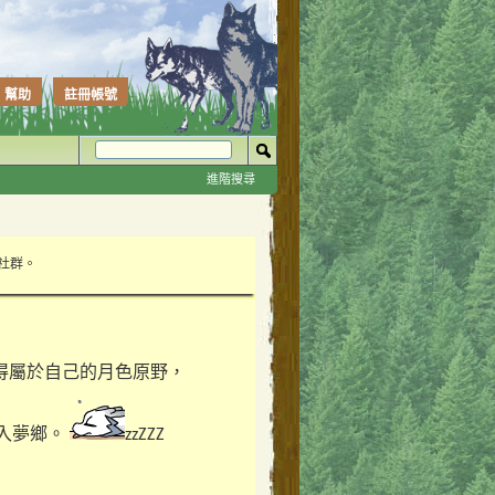
幫助
註冊帳號
進階搜尋
性社群。
得屬於自己的月色原野，
入夢鄉。
zzZZZ