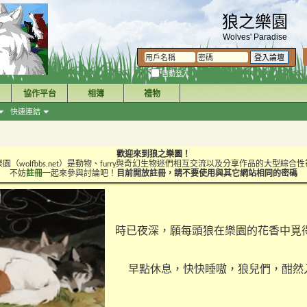
狼之樂園
Wolves' Paradise
自動登入
協作平台
相簿
禮物
快速連結
歡迎來到狼之樂園！
園（wolfbbs.net）是動物、furry與奇幻生物迷們相互交流以及分享作品的大型綜合
不妨
註冊
一起來參與討論吧！
目前開放註冊，請不要使用與其它網站相同的密碼
時已夜深，願每頭狼在樂園的花香中覓
早點休息，快快睡嗷，狼兒們，酣然