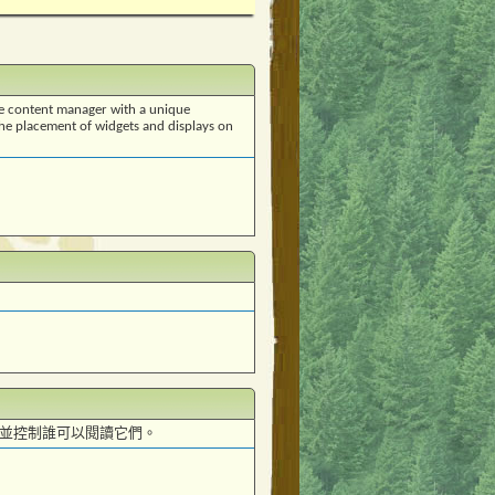
use content manager with a unique
o the placement of widgets and displays on
章並控制誰可以閱讀它們。