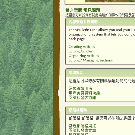
狼之樂園 常見問題
這裡您可以找到有關此論壇如何操作的問題及答
內容管理系統幫助
The vBulletin CMS allows you and your user
organizational system that lets you contro
each page.
Creating Articles
Editing Articles
Organizing Articles
Editing / Managing Sections
論壇幫助
這裡您可以瞭解有關此論壇功能的問
常規論壇用法
用戶會員資料功能
閱讀和發表資訊
部落格幫助
部落格(部落格) 讓您可以在 狼之
常規部落格用法
閱讀和發表文章