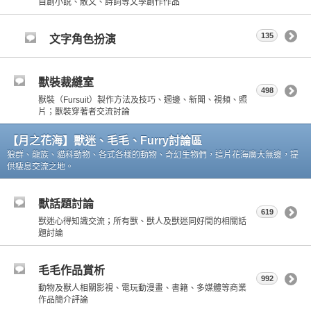
自創小說、散文、詩詞等文學創作作品
135
文字角色扮演
獸裝裁縫室
498
獸裝（Fursuit）製作方法及技巧、週邊、新聞、視頻、照
片；獸裝穿著者交流討論
【月之花海】獸迷、毛毛、Furry討論區
狼群、龍族、貓科動物、各式各樣的動物、奇幻生物們，這片花海廣大無邊，提
供棲息交流之地。
獸話題討論
619
獸迷心得知識交流；所有獸、獸人及獸迷同好間的相關話
題討論
毛毛作品賞析
992
動物及獸人相關影視、電玩動漫畫、書籍、多媒體等商業
作品簡介評論