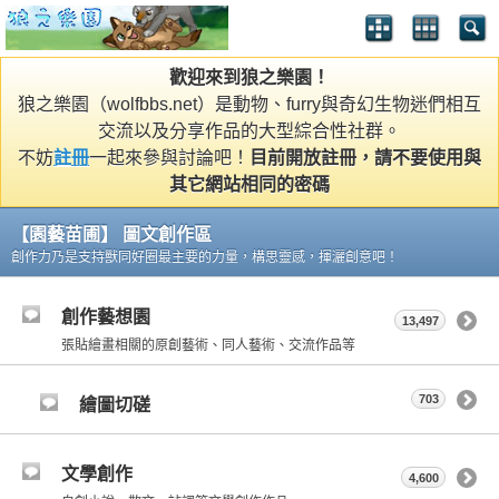
歡迎來到狼之樂園！
狼之樂園（wolfbbs.net）是動物、furry與奇幻生物迷們相互
交流以及分享作品的大型綜合性社群。
不妨
註冊
一起來參與討論吧！
目前開放註冊，請不要使用與
其它網站相同的密碼
【園藝苗圃】 圖文創作區
創作力乃是支持獸同好圈最主要的力量，構思靈感，揮灑創意吧！
創作藝想園
13,497
張貼繪畫相關的原創藝術、同人藝術、交流作品等
703
繪圖切磋
文學創作
4,600