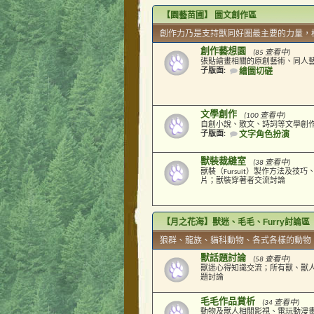
【園藝苗圃】 圖文創作區
創作力乃是支持獸同好圈最主要的力量，
創作藝想園
(85 查看中)
張貼繪畫相關的原創藝術、同人
子版面:
繪圖切磋
文學創作
(100 查看中)
自創小說、散文、詩詞等文學創
子版面:
文字角色扮演
獸裝裁縫室
(38 查看中)
獸裝（Fursuit）製作方法及技
片；獸裝穿著者交流討論
【月之花海】獸迷、毛毛、Furry討論區
狼群、龍族、貓科動物、各式各樣的動物
獸話題討論
(58 查看中)
獸迷心得知識交流；所有獸、獸
題討論
毛毛作品賞析
(34 查看中)
動物及獸人相關影視、電玩動漫