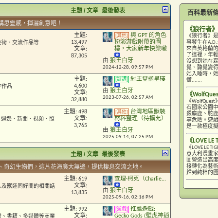
主題 / 文章
最後發表
百科最新
構思靈感，揮灑創意吧！
《狼行者》
主題:
與 GPT 的角色
[其他]
《狼行者》
13,497
扮演游戲附帶的圖
事發生在A.
藝術、交流作品等
來自英格蘭的
文章:
樓，大家新年快樂嗷
了這裡，年
87,305
由
狼王白牙
沒想到她在
2024-12-28,
09:57 PM
覺、聽覺變
她入睡時，
主題:
紂王登摘星樓
[詩詞]
慌.......
4,600
作作品
由
狼王白牙
文章:
《WolfQue
2023-07-26,
02:57 AM
32,880
《WolfQ
石國家公園
主題: 498
台灣地區獸裝
[其他]
殺麋鹿、駝
文章:
材料整理（待擴充）
巧、週邊、新聞、視頻、照
等危險。遊戲
3,765
是一款極度
由
狼王白牙
2025-09-14,
07:25 PM
《LOVE LE 
《LOVE L
主題 / 文章
最後發表
意大利漫畫家
圖營造出高
、奇幻生物們，這片花海廣大無邊，提供棲息交流之地。
接轉化為藝
歸到純粹的圖像
主題: 619
查理·柯克（Charlie...
文章:
人及獸迷同好間的相關話
由
狼王白牙
13,835
2025-09-16,
02:16 PM
主題: 992
推薦遊戲:
[遊戲]
文章:
Gecko Gods (壁虎神逍
畫、書籍、多媒體等商業