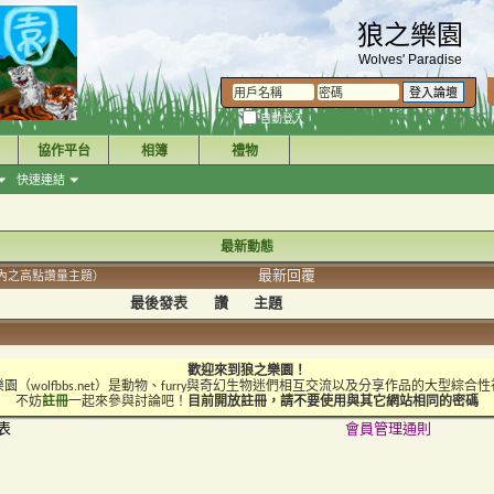
狼之樂園
Wolves' Paradise
自動登入
協作平台
相簿
禮物
快速連結
最新動態
最新回覆
內之高點讚量主題）
最後發表
讚
主題
歡迎來到狼之樂園！
園（wolfbbs.net）是動物、furry與奇幻生物迷們相互交流以及分享作品的大型綜合
不妨
註冊
一起來參與討論吧！
目前開放註冊，請不要使用與其它網站相同的密碼
表
會員管理通則