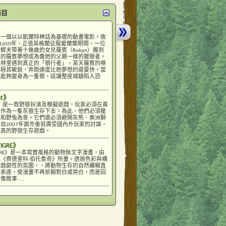
條目
是一個以以凱爾特神話為基礎的動畫電影。故
D.1650年，正值英格蘭征服愛爾蘭期間，一位
鰥夫帶著十幾歲的女兒羅賓（Robyn）搬到
輕的羅賓夢想成為像她的父親一樣的獵狼者。
森林里遇到真正的「狼行者」，某天羅賓的嗅
得極其敏銳，奔跑速度比她夢想的還要快。當
她能夠變身為一隻狼，這讓整座城鎮陷入恐
st》
uest》是一款野狼扮演及模擬遊戲，玩家必須在黃
中作為一隻灰狼生存下去。為此，他們必須獵
鹿和野兔為食。它們還必須避開灰熊、美洲獅
自2007年面市後就廣受國內外玩家的討論，
擬真的野狼生存遊戲。
TIGRE》
E TIGRE》是一本寫實風格的動物無文字漫畫，由
《费德里科·伯托鲁奇》所畫。透過色彩與構
度戲劇性的氛圍。，將動物生存的自然邏輯直
術表達，使漫畫不再依賴對白或旁白，而是回
敘事.....