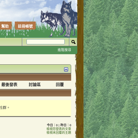
幫助
註冊帳號
進階搜尋
最後發表
討論區
回覆
性社群。
會員稱號一覽表
今日：0 | 昨日：0
檢視您發表的文章
檢視未回覆的主題