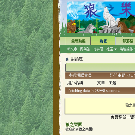
最新動態
論壇
部落格
新文章
問與答
行事曆
社區
論壇操作
討論區
本週活躍會員
熱門主題
（7日
用戶名稱
文章
主題
Fetching data in 98997 seconds.
狼之樂
會員稱號一覽
狼之樂園
歡迎來到
狼之樂園
!