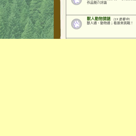
作品簡介評論
獸人動物猜謎
(19 查看中)
獸人通、動物通；看誰來挑戰！
動物風情
(112 查看中)
各類動物生物圖片、照片、影音
研究與討論
子版面:
動物新聞剪影
貓
,
狼群集會岩
(39 查看中)
狼知識, 狼故事, 狼文化, 狼崇拜, 狼
圖片
龍族的天空
(23 查看中)
東西方的龍、遠古的龍、一切跟
幻想森林
(27 查看中)
奇幻、科幻、神話、靈異、魔術
宰
【煦風草原】 生活分享區