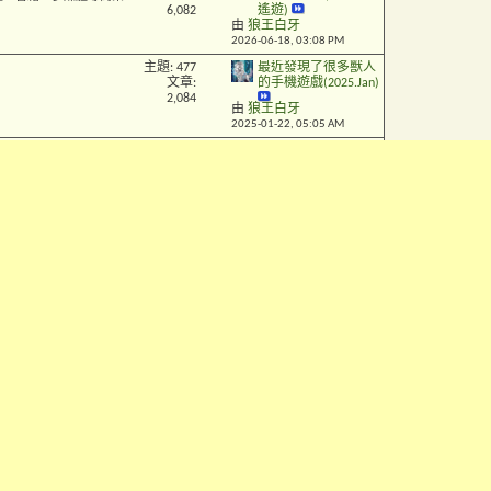
6,082
遙遊)
由
狼王白牙
2026-06-18,
03:08 PM
主題: 477
最近發現了很多獸人
文章:
的手機遊戲(2025.Jan)
2,084
由
狼王白牙
2025-01-22,
05:05 AM
主題:
搞笑動物漫畫
[圖片]
2,664
收集帖
、資料、故事、相關知識
文章:
由
狼王白牙
9,598
2026-07-02,
01:33 PM
科巢穴
主題:
《幸福的定
[商品]
1,043
義》原創狼繪本出版
商品, 狼作品, 狼照片, 狼
文章:
小宣傳
9,924
由
u6ie
2025-09-05,
10:04 AM
主題: 513
龍族的音樂家
[繪圖]
文章:
們
龍有關的討論集中地
4,569
由
狼王白牙
2026-06-16,
11:14 AM
主題: 187
[转] 大陸國家
[資料]
文章:
級非物質文化遺產石
，讓想象力在這裏成爲主
1,108
狗崇拜
由
狼王白牙
2025-01-06,
05:50 PM
主題 / 文章
最後發表