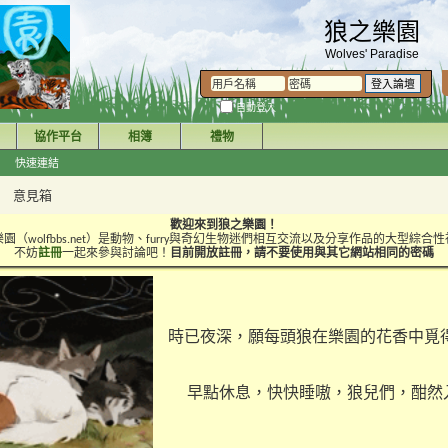
狼之樂園
Wolves' Paradise
自動登入
協作平台
相簿
禮物
快速連結
意見箱
歡迎來到狼之樂園！
園（wolfbbs.net）是動物、furry與奇幻生物迷們相互交流以及分享作品的大型綜合
不妨
註冊
一起來參與討論吧！
目前開放註冊，請不要使用與其它網站相同的密碼
時已夜深，願每頭狼在樂園的花香中覓
早點休息，快快睡嗷，狼兒們，酣然