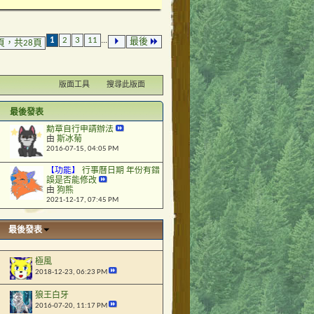
1
2
3
11
...
最後
頁，共28頁
版面工具
搜尋此版面
最後發表
勳章自行申請辦法
由
斯冰菊
2016-07-15,
04:05 PM
【功能】
行事曆日期 年份有錯
誤是否能修改
由
狗熊
2021-12-17,
07:45 PM
最後發表
極風
2018-12-23,
06:23 PM
狼王白牙
2016-07-20,
11:17 PM