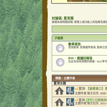
討論區:
意見箱
論壇系統問題回報, 管理上或功能上的指教及建
子版面
勳章發放
發放勳章, 提報優秀會員, 勳章公
BUG、建議回報區
在此有技術相關的建議，BUG等
標題
/
主題作者
置頂主題
置頂:
【服務窗口】更
主題作者
狼王白牙
, 2006
置頂:
公開徵詢
[意見]
主題作者
狼王白牙
, 2015