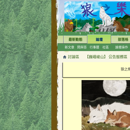
最新動態
論壇
部落格
新文章
問與答
行事曆
社區
論壇操作
討論區
【巍峨峻山】 公告服務區
狼之樂