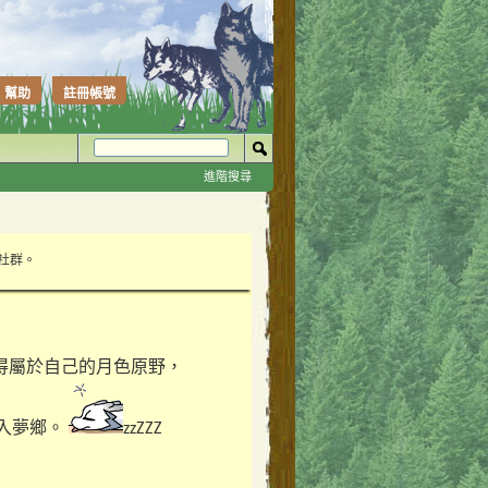
幫助
註冊帳號
進階搜尋
性社群。
得屬於自己的月色原野，
入夢鄉。
zzZZZ