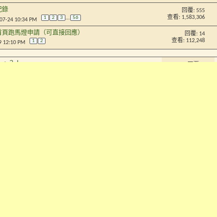
紀錄
回覆:
555
查看: 1,583,306
1
2
3
...
56
-07-24 10:34 PM
首頁跑馬燈申請（可直接回應）
回覆:
14
查看: 112,248
1
2
9 12:10 PM
。。？！
回覆:
3
2-23 02:05 PM
查看: 85,047
信箱，但要手動啟動開通_能是否可以幫忙啟動開通?
回覆:
1
4 04:59 AM
查看: 25,987
回覆:
1
9-19 04:44 PM
查看: 65,899
活动是否改转型？
回覆:
2
-07-10 07:25 AM
查看: 65,073
回覆:
0
8 09:36 AM
查看: 174,105
下修？
回覆:
2
7 01:46 PM
查看: 61,645
議
回覆:
8
5-22 07:32 PM
查看: 71,510