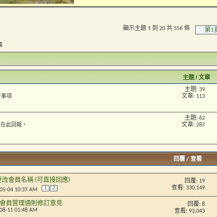
顯示主題 1 到 20 共 556 條
第1
議
主題 / 文章
主題: 39
文章: 113
告事項
主題: 62
文章: 287
可在此回報。
回覆
/
查看
改會員名稱 (可直接回應)
回覆:
19
查看: 330,149
1
2
-05-04 10:37 AM
會員管理通則修訂意見
回覆:
8
-08-11 01:48 AM
查看: 93,043