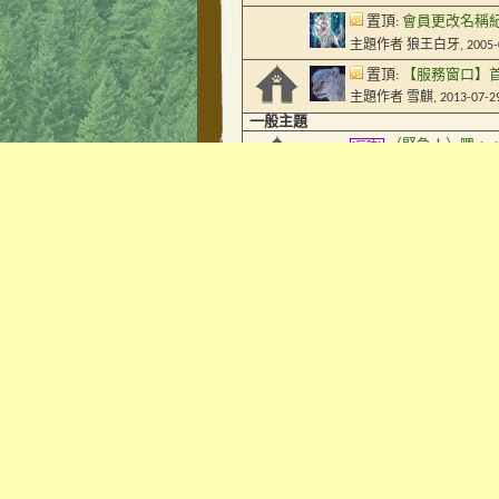
置頂:
會員更改名稱
主題作者
狼王白牙
, 2005
置頂:
【服務窗口】
主題作者
雪麒
, 2013-07-2
一般主題
（緊急！）嗯。
[反映]
主題作者
希諾道
, 2022-0
已經更換新電郵
[反映]
主題作者
狗熊
, 2022-02-0
有關新會員的問題
主題作者
小月狼
, 2017-0
【站务讨论】有关展示
主題作者
狼王白牙
, 2017
投票:
測試
主題作者
火狼
, 2016-07-0
角色交流版門檻
[意見]
主題作者
夢魘
, 2016-06-1
關於版面配置提
[意見]
主題作者
卡斯特
, 2016-0