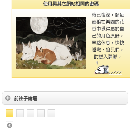
使用與其它網站相同的密碼
時已夜深，願每
頭狼在樂園的花
香中覓得屬於自
己的月色原野，
早點休息，快快
睡嗷，狼兒們，
酣然入夢鄉。
zzZZZ
前往子論壇